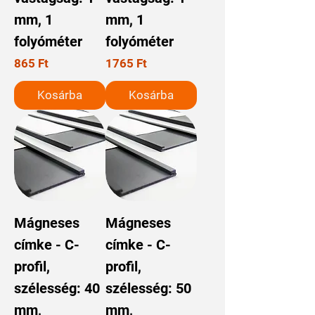
mm, 1
mm, 1
folyóméter
folyóméter
Ár
Ár
865 Ft
1765 Ft
Kosárba
Kosárba
Mágneses
Mágneses
címke - C-
címke - C-
profil,
profil,
szélesség: 40
szélesség: 50
mm,
mm,