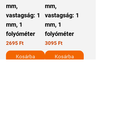
mm,
mm,
vastagság: 1
vastagság: 1
mm, 1
mm, 1
folyóméter
folyóméter
Ár
Ár
2695 Ft
3095 Ft
Kosárba
Kosárba
Rólunk
Rólunk
Szállítási Információk
Cookie irányelvek