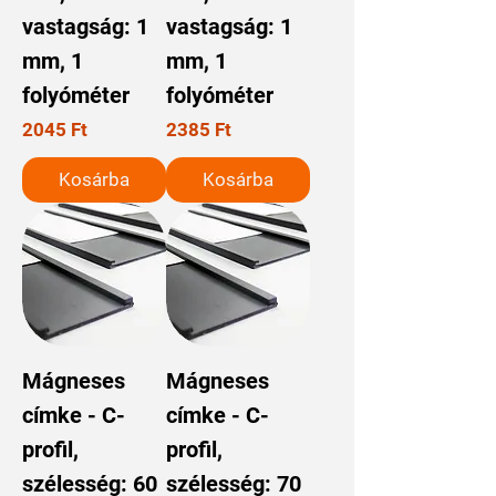
vastagság: 1
vastagság: 1
mm, 1
mm, 1
folyóméter
folyóméter
Ár
Ár
2045 Ft
2385 Ft
Kosárba
Kosárba
Mágneses
Mágneses
címke - C-
címke - C-
profil,
profil,
szélesség: 60
szélesség: 70