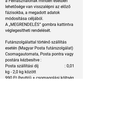
a Felhasználónak minden esetben
lehetősége van visszalépni az előző
fázisokba, a megadott adatok
módosítása céljából.
A „MEGRENDELÉS” gombra kattintva
véglegesítheti rendelését.
Futárszolgálattal történő szállítás
esetén (Magyar Posta futárszolgálat)
Csomagautomata, Posta pontra vagy
postára kézbesítve :
Posta szállítási díj : 0,01
kg - 2,0 kg között
990 Ft.(bruttó) + csomagolási költség,
400 Ft.(bruttó), kiszállítás
Csomagautomata, Posta pontra vagy
postára 2000 ft.(bruttó) = 3390 Ft
(bruttó)
Háznál történő kézbesítés esetén :