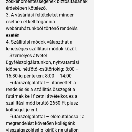
zökkenőmentességének biztosításának
érdekében kötelező.
3. A vásárlási feltételeket minden
esetben el kell fogadnia
webáruházunkból történő rendelés
esetén.
4. Szállítási módok választhat a
lehetséges szállítási módok közül:
- Személyes átvétel
ügyfélszolgálatunkon, nyitvatartási
időben. hétfőtől-csütörtökig: 8:00 –
16:30-ig pénteken: 8:00 – 14:00
- Futárszolgálattal – utánvéttel: a
rendelés és a szállítás összegét a
futárnak kell fizetni átvételkor, ez a
szállítási mód bruttó 2650 Ft plusz
költséget jelent.
- Futárszolgálattal – előreutalással: a
megrendelést követően kollégánk
visszaigazolásáig kérjük ne utaljon