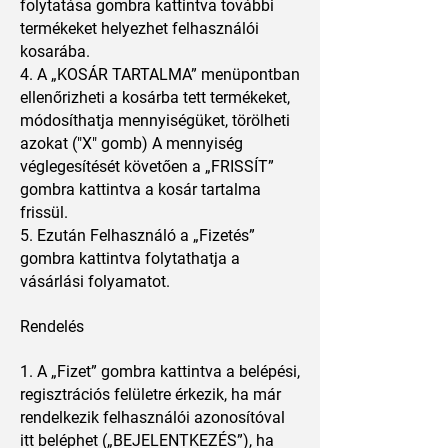
folytatása gombra kattintva további
termékeket helyezhet felhasználói
kosarába.
4. A „KOSÁR TARTALMA” menüpontban
ellenőrizheti a kosárba tett termékeket,
módosíthatja mennyiségüket, törölheti
azokat ("X" gomb) A mennyiség
véglegesítését követően a „FRISSÍT”
gombra kattintva a kosár tartalma
frissül.
5. Ezután Felhasználó a „Fizetés”
gombra kattintva folytathatja a
vásárlási folyamatot.
Rendelés
1. A „Fizet” gombra kattintva a belépési,
regisztrációs felületre érkezik, ha már
rendelkezik felhasználói azonosítóval
itt beléphet („BEJELENTKEZÉS”), ha