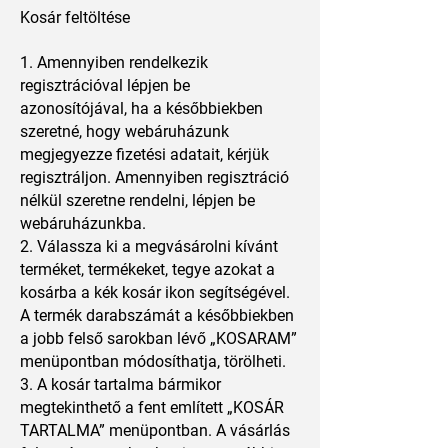
Kosár feltöltése
1. Amennyiben rendelkezik
regisztrációval lépjen be
azonosítójával, ha a későbbiekben
szeretné, hogy webáruházunk
megjegyezze fizetési adatait, kérjük
regisztráljon. Amennyiben regisztráció
nélkül szeretne rendelni, lépjen be
webáruházunkba.
2. Válassza ki a megvásárolni kívánt
terméket, termékeket, tegye azokat a
kosárba a kék kosár ikon segítségével.
A termék darabszámát a későbbiekben
a jobb felső sarokban lévő „KOSARAM”
menüpontban módosíthatja, törölheti.
3. A kosár tartalma bármikor
megtekinthető a fent említett „KOSÁR
TARTALMA” menüpontban. A vásárlás