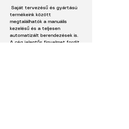
Saját tervezésű és gyártású
termékeink között
megtalálhatók a manuális
kezelésű és a teljesen
automatizált berendezések is.
A cég jelentős figyelmet fordít
a fiatalabb generáció
oktatására is, kínálatában
rengeteg különböző típusú,
fajtájú mágneses fizikai kísérleti
kellék és szett is megtalálható.
Cégcsoportunk támogatja az
oktatást, kultúrális
rendezvényeket, továbbá
karítatív tevékenységben is
részt vettünk Magyarországon,
Romániában és Szerbiában