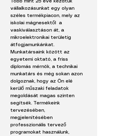
Több mint 25 éve kezdtük
vállalkozásunkat egy olyan
széles termékpiacon, mely az
iskolai mágnesektől a
vaskiválasztáson át, a
mikroelektronikai területig
átfogjamunkánkat.
Munkatársaink között az
egyetemi oktató, a friss
diplomás mérnök, a technikai
munkatárs és még sokan azon
dolgoznak, hogy az Ön elé
kerülő műszaki feladatok
megoldását magas szinten
segítsék. Termékeink
tervezésében,
megjelenítésében
professzionális tervező
programokat használunk,