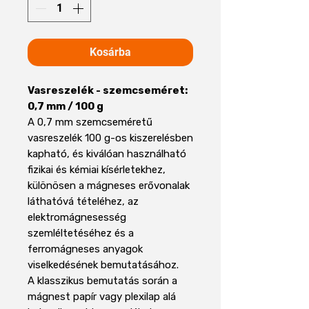
Kosárba
Vasreszelék - szemcseméret:
0,7 mm / 100 g
A 0,7 mm szemcseméretű
vasreszelék 100 g-os kiszerelésben
kapható, és kiválóan használható
fizikai és kémiai kísérletekhez,
különösen a mágneses erővonalak
láthatóvá tételéhez, az
elektromágnesesség
szemléltetéséhez és a
ferromágneses anyagok
viselkedésének bemutatásához.
A klasszikus bemutatás során a
mágnest papír vagy plexilap alá