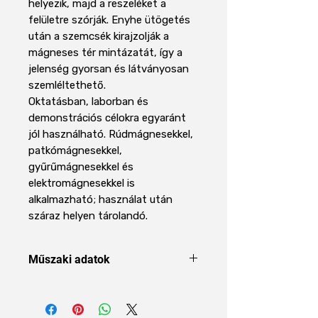
helyezik, majd a reszeléket a
felületre szórják. Enyhe ütögetés
után a szemcsék kirajzolják a
mágneses tér mintázatát, így a
jelenség gyorsan és látványosan
szemléltethető.
Oktatásban, laborban és
demonstrációs célokra egyaránt
jól használható. Rúdmágnesekkel,
patkómágnesekkel,
gyűrűmágnesekkel és
elektromágnesekkel is
alkalmazható; használat után
száraz helyen tárolandó.
Műszaki adatok
Terméktípus
Vasreszelék