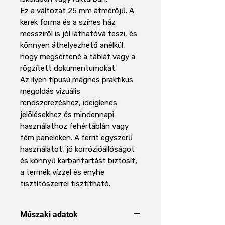
Ez a változat 25 mm átmérőjű. A
kerek forma és a színes ház
messziről is jól láthatóvá teszi, és
könnyen áthelyezhető anélkül,
hogy megsértené a táblát vagy a
rögzített dokumentumokat.
Az ilyen típusú mágnes praktikus
megoldás vizuális
rendszerezéshez, ideiglenes
jelölésekhez és mindennapi
használathoz fehértáblán vagy
fém paneleken. A ferrit egyszerű
használatot, jó korrózióállóságot
és könnyű karbantartást biztosít;
a termék vízzel és enyhe
tisztítószerrel tisztítható.
Műszaki adatok