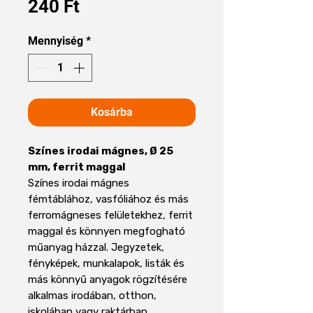
Ár
240 Ft
Mennyiség
*
Kosárba
Színes irodai mágnes, Ø 25
mm, ferrit maggal
Színes irodai mágnes
fémtáblához, vasfóliához és más
ferromágneses felületekhez, ferrit
maggal és könnyen megfogható
műanyag házzal. Jegyzetek,
fényképek, munkalapok, listák és
más könnyű anyagok rögzítésére
alkalmas irodában, otthon,
iskolában vagy raktárban.