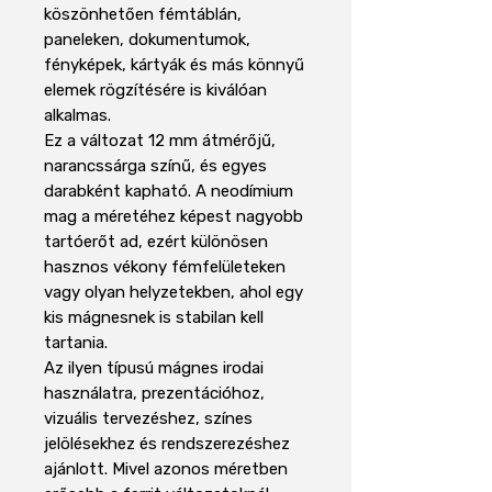
köszönhetően fémtáblán,
paneleken, dokumentumok,
fényképek, kártyák és más könnyű
elemek rögzítésére is kiválóan
alkalmas.
Ez a változat 12 mm átmérőjű,
narancssárga színű, és egyes
darabként kapható. A neodímium
mag a méretéhez képest nagyobb
tartóerőt ad, ezért különösen
hasznos vékony fémfelületeken
vagy olyan helyzetekben, ahol egy
kis mágnesnek is stabilan kell
tartania.
Az ilyen típusú mágnes irodai
használatra, prezentációhoz,
vizuális tervezéshez, színes
jelölésekhez és rendszerezéshez
ajánlott. Mivel azonos méretben