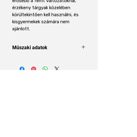
erősebb a ferrit változatoknál,
érzékeny tárgyak közelében
körültekintően kell használni, és
kisgyermekek számára nem
ajánlott.
Műszaki adatok
Terméktípus
Színes irodai
mágnes
Áraink 27% ÁFÁT tartalmaznak
Átmérő
12 mm
Maganyag
Neodímium
Ház
Színes
Rólunk
műanyag
Rólunk
Szín
Narancssárga