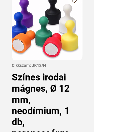
Cikkszám: JK12/N
Színes irodai
mágnes, Ø 12
mm,
neodímium, 1
db,