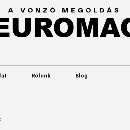
A VONZÓ MEGOLDÁS
EUROMA
EUROMA
lat
Rólunk
Blog
k