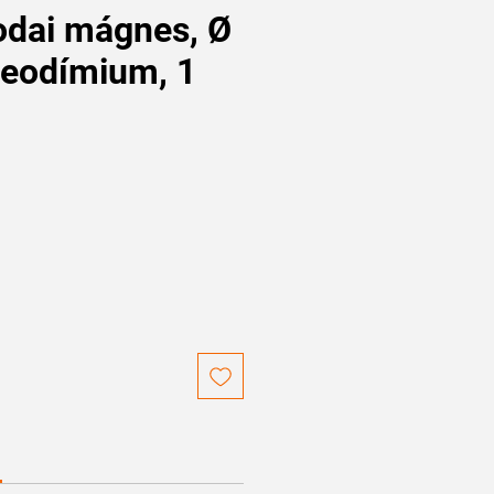
rodai mágnes, Ø
eodímium, 1