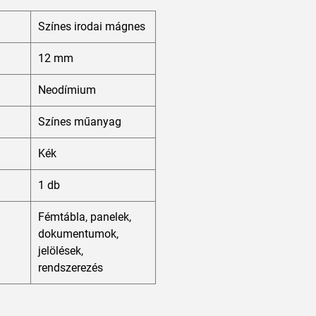
Színes irodai mágnes
12 mm
Neodímium
Színes műanyag
Kék
1 db
Fémtábla, panelek,
dokumentumok,
jelölések,
rendszerezés