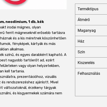
Terméktípus
Átmérő
mm, neodímium, 1 db, kék
akt irodai mágnes, olyan
Maganyag
erű ferrit mágneseknél erősebb tartásra
 háznak és a kis méretnek köszönhetően
Ház
tumok, fényképek, kártyák és más
álóan alkalmas.
Szín
ék színű, és egyes darabként kapható. A
est nagyobb tartóerőt ad, ezért
Kiszerelés
elületeken vagy olyan helyzetekben,
n kell tartania.
Felhasználás
sználatra, prezentációhoz, vizuális
z és rendszerezéshez ajánlott. Mivel
t változatoknál, érzékeny tárgyak
asználni, és kisgyermekek számára nem