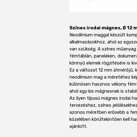
Színes irodai mágnes, Ø 12 
Neodímium maggal készült komp
alkalmazásokhoz, ahol az egysz
van szükség. A színes műanyag
fémtáblán, paneleken, dokumen
könnyű elemek rögzítésére is kiv
Ez a változat 12 mm átmérőjű, k
neodímium mag a méretéhez kép
különösen hasznos vékony fémf
ahol egy kis mágnesnek is stabila
Az ilyen típusú mágnes irodai ha
tervezéshez, színes jelölésekhe
azonos méretben erősebb a ferri
közelében körültekintően kell h
ajánlott.