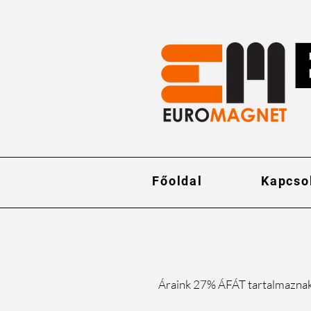
Főoldal
Kapcso
Áraink 27% ÁFÁT tartalmazna