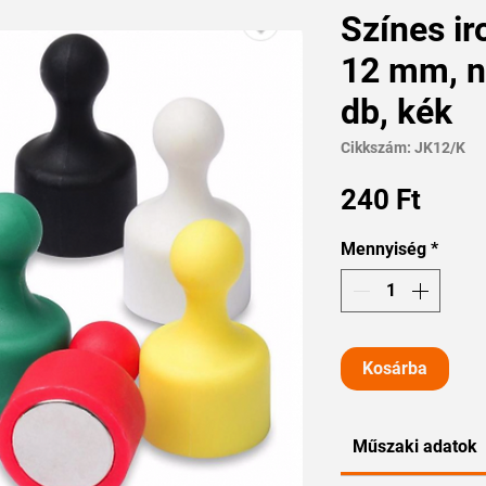
Színes i
12 mm, n
db, kék
Cikkszám: JK12/K
Ár
240 Ft
Mennyiség
*
Kosárba
Műszaki adatok