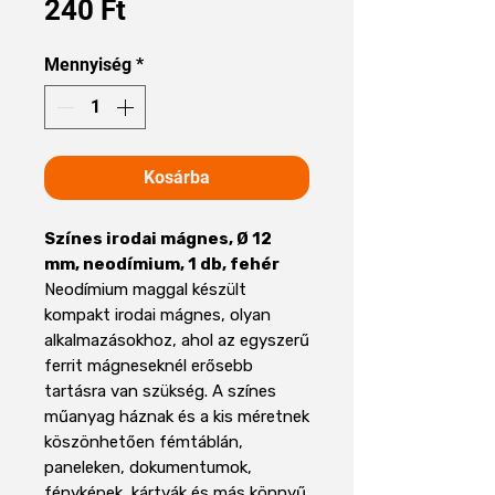
Ár
240 Ft
Mennyiség
*
Kosárba
Színes irodai mágnes, Ø 12
mm, neodímium, 1 db, fehér
Neodímium maggal készült
kompakt irodai mágnes, olyan
alkalmazásokhoz, ahol az egyszerű
ferrit mágneseknél erősebb
tartásra van szükség. A színes
műanyag háznak és a kis méretnek
köszönhetően fémtáblán,
paneleken, dokumentumok,
fényképek, kártyák és más könnyű