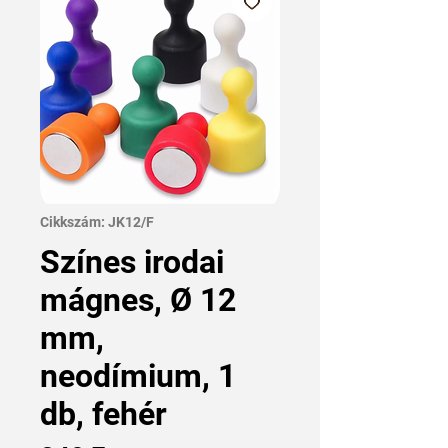
Cikkszám: JK12/F
Színes irodai
mágnes, Ø 12
mm,
neodímium, 1
db, fehér