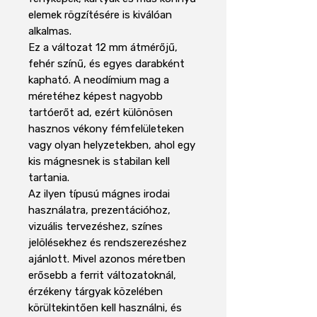
elemek rögzítésére is kiválóan
alkalmas.
Ez a változat 12 mm átmérőjű,
fehér színű, és egyes darabként
kapható. A neodímium mag a
méretéhez képest nagyobb
tartóerőt ad, ezért különösen
hasznos vékony fémfelületeken
vagy olyan helyzetekben, ahol egy
kis mágnesnek is stabilan kell
tartania.
Az ilyen típusú mágnes irodai
használatra, prezentációhoz,
vizuális tervezéshez, színes
jelölésekhez és rendszerezéshez
ajánlott. Mivel azonos méretben
erősebb a ferrit változatoknál,
érzékeny tárgyak közelében
körültekintően kell használni, és