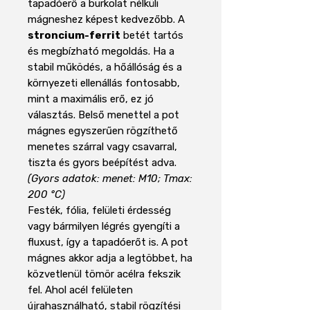
tapadóerő a burkolat nélküli
mágneshez képest kedvezőbb. A
stroncium-ferrit
betét tartós
és megbízható megoldás. Ha a
stabil működés, a hőállóság és a
környezeti ellenállás fontosabb,
mint a maximális erő, ez jó
választás. Belső menettel a pot
mágnes egyszerűen rögzíthető
menetes szárral vagy csavarral,
tiszta és gyors beépítést adva.
(Gyors adatok: menet: M10; Tmax:
200 °C)
Festék, fólia, felületi érdesség
vagy bármilyen légrés gyengíti a
fluxust, így a tapadóerőt is. A pot
mágnes akkor adja a legtöbbet, ha
közvetlenül tömör acélra fekszik
fel. Ahol acél felületen
újrahasználható, stabil rögzítési