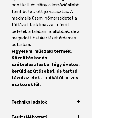
pont kell, és előny a korrózióállóbb
ferrit betét, ott jó választás. A
maximális üzemi hőmérsékletet a
táblázat tartalmazza; a ferrit
betétek általában hőállóbbak, de a
megadott határértéket érdemes
betartani.
Figyelem: műszaki termék.
Közelítéskor és
szétválasztáskor légy óvatos;
kerüld az ütéseket, és tartsd
távol az elektronikától, orvosi
eszközöktől.
Technikai adatok
Forma
Pot
Ferrit tájékoztató
mágnes
A Ferrit mágnes mágnes típus