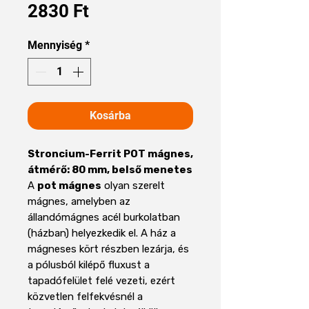
Ár
2830 Ft
Mennyiség
*
Kosárba
Stroncium-Ferrit POT mágnes,
átmérő: 80 mm, belső menetes
A
pot mágnes
olyan szerelt
mágnes, amelyben az
állandómágnes acél burkolatban
(házban) helyezkedik el. A ház a
mágneses kört részben lezárja, és
a pólusból kilépő fluxust a
tapadófelület felé vezeti, ezért
közvetlen felfekvésnél a