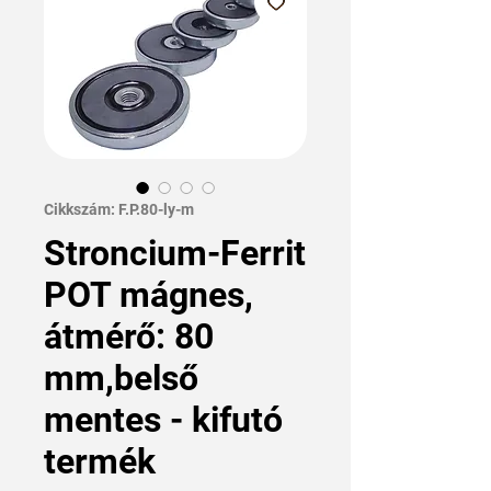
Cikkszám: F.P.80-ly-m
Stroncium-Ferrit
POT mágnes,
átmérő: 80
mm,belső
mentes - kifutó
termék