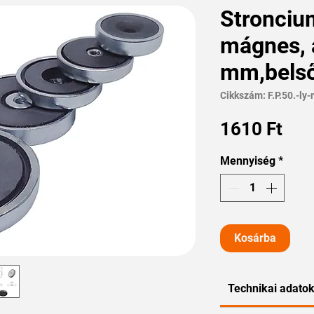
Stronciu
mágnes, 
mm,bels
Cikkszám: F.P.50.-ly
Ár
1610 Ft
Mennyiség
*
Kosárba
Technikai adato