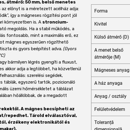
s, átmérő: 50 mm, belső menetes
az előnyt is a méretezett acélház adja:
Forma
ődik”, így a mágneses rögzítési pont jól
ari környezetben is. A
stroncium-
Kivitel
tó megoldás. Ha a stabil működés, a
llás fontosabb, mint a maximális erő, ez
Külső átmérő (D)
 pot mágnes egyszerűen rögzíthető
 tiszta és gyors beépítést adva.
(Gyors
A menet belső
°C)
átmérője (M)
vagy bármilyen légrés gyengíti a fluxust,
es akkor adja a legtöbbet, ha közvetlenül
Mágneses anyag
 felhasználás: szerelési segédek,
és táblák, egyszerű tartók, pozicionáló
A ház anyaga
ális üzemi hőmérsékletet a táblázat
ltalában hőállóbbak, de a megadott
Anyag / osztály
erekektől. A mágnes becsípheti az
Felületvédelem
at/repedhet. Tárold elválasztóval,
tól, érzékeny elektronikától és
Toleranță
emaker).
dimensională