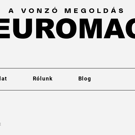
A VONZÓ MEGOLDÁS
EUROMA
EUROMA
lat
Rólunk
Blog
k