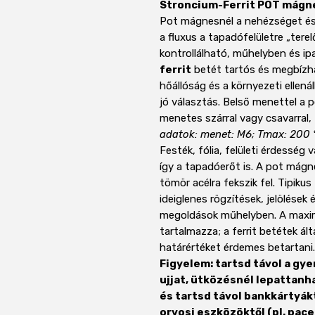
Stroncium-Ferrit POT mágne
Pot mágnesnél a nehézséget és 
a fluxus a tapadófelületre „terel
kontrollálható, műhelyben és ip
ferrit
betét tartós és megbízha
hőállóság és a környezeti ellená
jó választás. Belső menettel a
menetes szárral vagy csavarral,
adatok: menet: M6; Tmax: 200 
Festék, fólia, felületi érdesség 
így a tapadóerőt is. A pot mágn
tömör acélra fekszik fel. Tipikus
ideiglenes rögzítések, jelölések 
megoldások műhelyben. A maxim
tartalmazza; a ferrit betétek á
határértéket érdemes betartani.
Figyelem: tartsd távol a gy
ujjat, ütközésnél lepattanh
és tartsd távol bankkártyák
orvosi eszközöktől (pl. pac