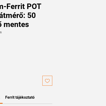
m-Ferrit POT
átmérő: 50
ő mentes
-m
k
Ferrit tájékoztató