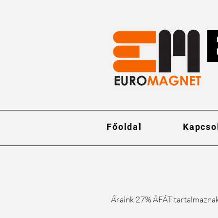
Főoldal
Kapcso
Áraink 27% ÁFÁT tartalmazna