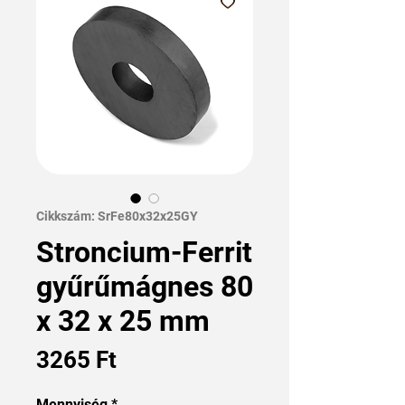
Cikkszám: SrFe80x32x25GY
Stroncium-Ferrit
gyűrűmágnes 80
x 32 x 25 mm
Ár
3265 Ft
Mennyiség
*