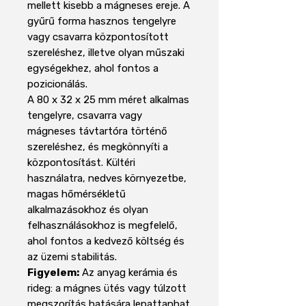
mellett kisebb a mágneses ereje. A
gyűrű forma hasznos tengelyre
vagy csavarra központosított
szereléshez, illetve olyan műszaki
egységekhez, ahol fontos a
pozicionálás.
A 80 x 32 x 25 mm méret alkalmas
tengelyre, csavarra vagy
mágneses távtartóra történő
szereléshez, és megkönnyíti a
központosítást. Kültéri
használatra, nedves környezetbe,
magas hőmérsékletű
alkalmazásokhoz és olyan
felhasználásokhoz is megfelelő,
ahol fontos a kedvező költség és
az üzemi stabilitás.
Figyelem:
Az anyag kerámia és
rideg: a mágnes ütés vagy túlzott
megszorítás hatására lepattanhat