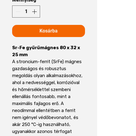
Kosárba
Sr-Fe gyűrűmágnes 80 x 32 x
25 mm
A stroncium-ferrit (SrFe) mágnes
gazdaságos és robusztus
megoldás olyan alkalmazásokhoz,
ahol a nedvességgel, korrózióval
és hőmérséklettel szembeni
ellenállás fontosabb, mint a
maximális fajlagos erő. A
neodímmal ellentétben a ferrit
nem igényel védőbevonatot, és
akár 250 °C-ig használható,
ugyanakkor azonos térfogat