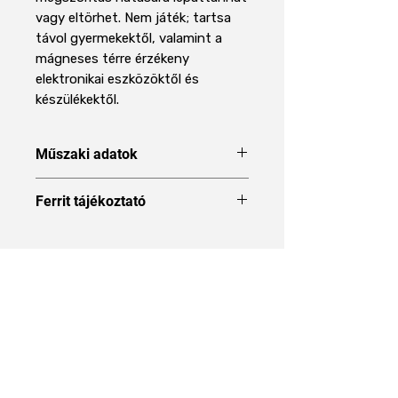
vagy eltörhet. Nem játék; tartsa
távol gyermekektől, valamint a
mágneses térre érzékeny
elektronikai eszközöktől és
készülékektől.
Műszaki adatok
Forma
Gyűrű
Ferrit tájékoztató
A Ferrit mágnes mágnes típus
Méret
80 x 32 x 25
ismertetése
mm
Áraink 27% ÁFÁT tartalmaznak
Külső átmérő
80 mm
Belső átmérő
32 mm
Magasság
25 mm
Rólunk