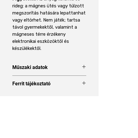
rideg: a mágnes ütés vagy túlzott
megszorítás hatására lepattanhat
vagy eltörhet. Nem játék; tartsa
távol gyermekektől, valamint a
mágneses térre érzékeny
elektronikai eszközöktől és
készülékektől.
Műszaki adatok
Forma
Gyűrű
Ferrit tájékoztató
A Ferrit mágnes mágnes típus
Méret
20 x 5 x 10 mm
ismertetése
Külső átmérő
20 mm
Áraink 27% ÁFÁT tartalmaznak
Belső átmérő
5 mm
Magasság
10 mm