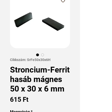
Cikkszám: SrFe50x30x6H
Stroncium-Ferrit
hasáb mágnes
50 x 30 x 6 mm
Ár
615 Ft
Mennyiség
*