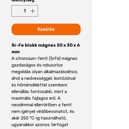
Kosárba
Sr-Fe blokk mágnes 50 x 30 x 6
mm
A stroncium-ferrit (SrFe) mágnes
gazdaságos és robusztus
megoldás olyan alkalmazásokhoz,
ahol a nedvességgel, korrózióval
és hőmérséklettel szembeni
ellenállás fontosabb, mint a
maximális fajlagos erő. A
neodímmal ellentétben a ferrit
nem igényel védőbevonatot, és
akár 250 °C-ig használható,
ugyanakkor azonos térfogat