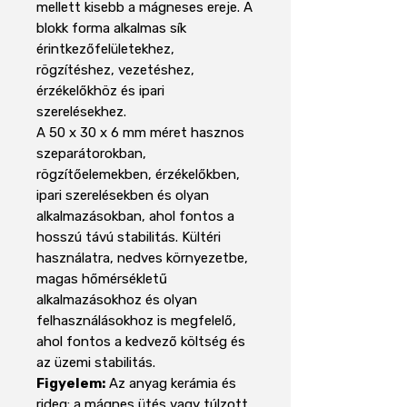
mellett kisebb a mágneses ereje. A
blokk forma alkalmas sík
érintkezőfelületekhez,
rögzítéshez, vezetéshez,
érzékelőkhöz és ipari
szerelésekhez.
A 50 x 30 x 6 mm méret hasznos
szeparátorokban,
rögzítőelemekben, érzékelőkben,
ipari szerelésekben és olyan
alkalmazásokban, ahol fontos a
hosszú távú stabilitás. Kültéri
használatra, nedves környezetbe,
magas hőmérsékletű
alkalmazásokhoz és olyan
felhasználásokhoz is megfelelő,
ahol fontos a kedvező költség és
az üzemi stabilitás.
Figyelem:
Az anyag kerámia és
rideg: a mágnes ütés vagy túlzott