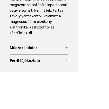
megszorítás hatására lepattanhat
vagy eltörhet. Nem játék; tartsa
távol gyermekektől, valamint a
mágneses térre érzékeny
elektronikai eszközöktől és
készülékektől.
Műszaki adatok
Forma
Blokk
Ferrit tájékoztató
A Ferrit mágnes mágnes típus
Méret
50 x 30 x 6 mm
ismertetése
Hossz
50 mm
Áraink 27% ÁFÁT tartalmaznak
Szélesség
30 mm
Magasság
6 mm