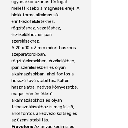
ugyanakkor azonos térfogat
mellett kisebb a mágneses ereje. A
blokk forma alkalmas sík
érintkezőfelületekhez,
rögzítéshez, vezetéshez,
érzékelőkhöz és ipari
szerelésekhez.
A 20 x 10 x 3 mm méret hasznos
szeparátorokban,
rögzítőelemekben, érzékelőkben,
ipari szerelésekben és olyan
alkalmazásokban, ahol fontos a
hosszú távú stabilitás. Kültéri
használatra, nedves környezetbe,
magas hőmérsékletű
alkalmazásokhoz és olyan
felhasználásokhoz is megfelelő,
ahol fontos a kedvező költség és
az üzemi stabilitás.
Figyelem:
Az anyag kerámia és