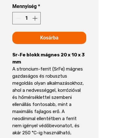
Mennyiség
*
Kosárba
Sr-Fe blokk mágnes 20 x 10 x 3
mm
A stroncium-ferrit (SrFe) mágnes
gazdaságos és robusztus
megoldás olyan alkalmazásokhoz,
ahol a nedvességgel, korrózióval
és hőmérséklettel szembeni
ellenállás fontosabb, mint a
maximális fajlagos erő. A
neodímmal ellentétben a ferrit
nem igényel védőbevonatot, és
akár 250 °C-ig használható,