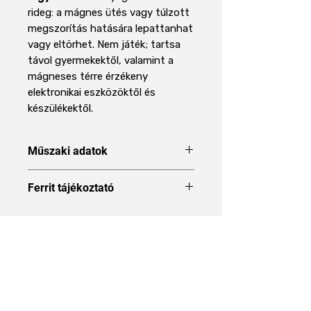
rideg: a mágnes ütés vagy túlzott
megszorítás hatására lepattanhat
vagy eltörhet. Nem játék; tartsa
távol gyermekektől, valamint a
mágneses térre érzékeny
elektronikai eszközöktől és
készülékektől.
Műszaki adatok
Forma
Blokk
Ferrit tájékoztató
A Ferrit mágnes mágnes típus
Méret
20 x 10 x 3 mm
ismertetése
Hossz
20 mm
Áraink 27% ÁFÁT tartalmaznak
Szélesség
10 mm
Magasság
3 mm