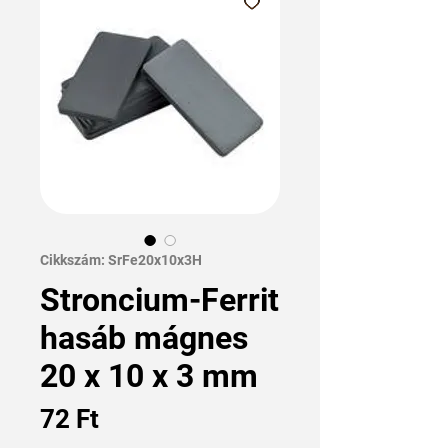
Cikkszám: SrFe20x10x3H
Stroncium-Ferrit
hasáb mágnes
20 x 10 x 3 mm
Ár
72 Ft