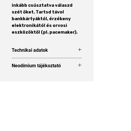
inkább csúsztatva válaszd
szét őket. Tartsd távol
bankkártyáktól, érzékeny
elektronikától és orvosi
eszközöktől (pl. pacemaker).
Technikai adatok
Forma
Henger
Neodímium tájékoztató
Neodímium tájékoztató
Méret
8 x 40 mm
Átmérő
8 mm
Áraink 27% ÁFÁT tartalmaznak
Magasság
40 mm
Anyag
NdFeB
Rólunk
Mágneses
N48