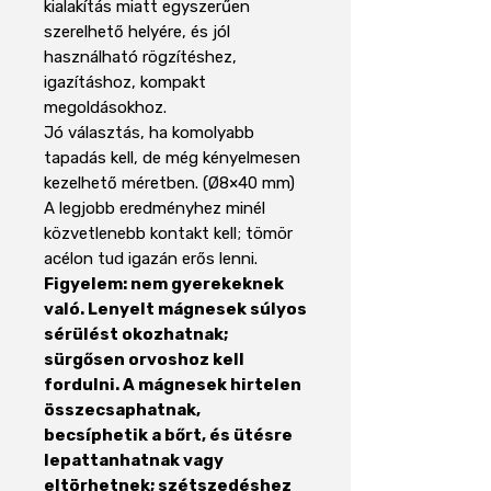
kialakítás miatt egyszerűen
szerelhető helyére, és jól
használható rögzítéshez,
igazításhoz, kompakt
megoldásokhoz.
Jó választás, ha komolyabb
tapadás kell, de még kényelmesen
kezelhető méretben. (Ø8×40 mm)
A legjobb eredményhez minél
közvetlenebb kontakt kell; tömör
acélon tud igazán erős lenni.
Figyelem: nem gyerekeknek
való. Lenyelt mágnesek súlyos
sérülést okozhatnak;
sürgősen orvoshoz kell
fordulni. A mágnesek hirtelen
összecsaphatnak,
becsíphetik a bőrt, és ütésre
lepattanhatnak vagy
eltörhetnek; szétszedéshez