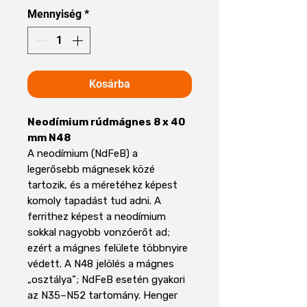
Mennyiség
*
Kosárba
Neodímium rúdmágnes 8 x 40
mm N48
A neodímium (NdFeB) a
legerősebb mágnesek közé
tartozik, és a méretéhez képest
komoly tapadást tud adni. A
ferrithez képest a neodímium
sokkal nagyobb vonzóerőt ad;
ezért a mágnes felülete többnyire
védett. A N48 jelölés a mágnes
„osztálya”; NdFeB esetén gyakori
az N35–N52 tartomány. Henger