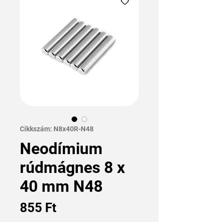
Cikkszám: N8x40R-N48
Neodímium
rúdmágnes 8 x
40 mm N48
Ár
855 Ft