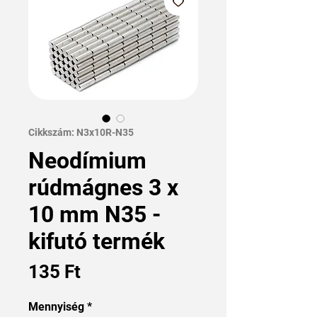
Cikkszám: N3x10R-N35
Neodímium
rúdmágnes 3 x
10 mm N35 -
kifutó termék
Ár
135 Ft
Mennyiség
*