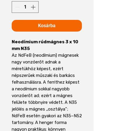
Kosárba
Neodímium rúdmágnes 3 x 10
mm N35
Az NdFeB (neodímium) mágnesek
nagy vonzóerőt adnak a
méretükhöz képest, ezért
népszerűek műszaki és barkács
felhasználásra. A ferrithez képest
a neodímium sokkal nagyobb
vonzóerőt ad; ezért a mágnes
felülete többnyire védett. A N35
jelölés a mágnes „osztálya”;
NdFeB esetén gyakori az N35–N52
tartomány. A henger forma
nagyon praktikus: könnyen