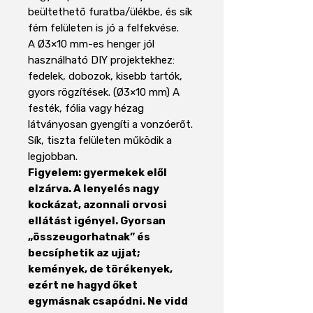
beültethető furatba/ülékbe, és sík
fém felületen is jó a felfekvése.
A Ø3×10 mm-es henger jól
használható DIY projektekhez:
fedelek, dobozok, kisebb tartók,
gyors rögzítések. (Ø3×10 mm) A
festék, fólia vagy hézag
látványosan gyengíti a vonzóerőt.
Sík, tiszta felületen működik a
legjobban.
Figyelem: gyermekek elől
elzárva. A lenyelés nagy
kockázat, azonnali orvosi
ellátást igényel. Gyorsan
„összeugorhatnak” és
becsíphetik az ujjat;
kemények, de törékenyek,
ezért ne hagyd őket
egymásnak csapódni. Ne vidd