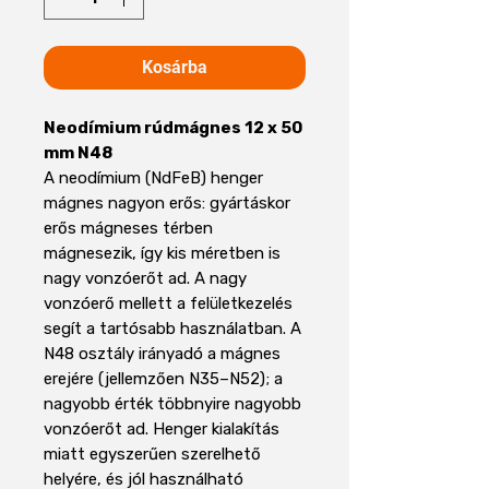
Kosárba
Neodímium rúdmágnes 12 x 50
mm N48
A neodímium (NdFeB) henger
mágnes nagyon erős: gyártáskor
erős mágneses térben
mágnesezik, így kis méretben is
nagy vonzóerőt ad. A nagy
vonzóerő mellett a felületkezelés
segít a tartósabb használatban. A
N48 osztály irányadó a mágnes
erejére (jellemzően N35–N52); a
nagyobb érték többnyire nagyobb
vonzóerőt ad. Henger kialakítás
miatt egyszerűen szerelhető
helyére, és jól használható