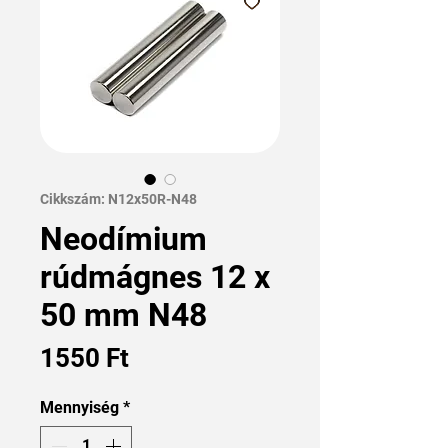
Cikkszám: N12x50R-N48
Neodímium
rúdmágnes 12 x
50 mm N48
Ár
1550 Ft
Mennyiség
*