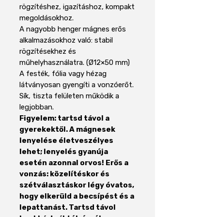
rögzítéshez, igazításhoz, kompakt
megoldásokhoz.
A nagyobb henger mágnes erős
alkalmazásokhoz való: stabil
rögzítésekhez és
műhelyhasználatra. (Ø12×50 mm)
A festék, fólia vagy hézag
látványosan gyengíti a vonzóerőt.
Sík, tiszta felületen működik a
legjobban.
Figyelem: tartsd távol a
gyerekektől. A mágnesek
lenyelése életveszélyes
lehet; lenyelés gyanúja
esetén azonnal orvos! Erős a
vonzás: közelítéskor és
szétválasztáskor légy óvatos,
hogy elkerüld a becsípést és a
lepattanást. Tartsd távol