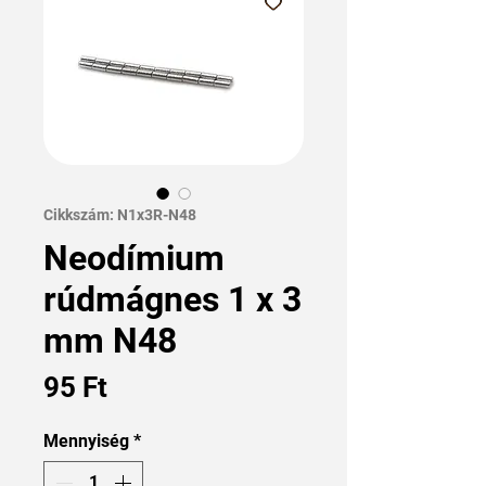
Cikkszám: N1x3R-N48
Neodímium
rúdmágnes 1 x 3
mm N48
Ár
95 Ft
Mennyiség
*