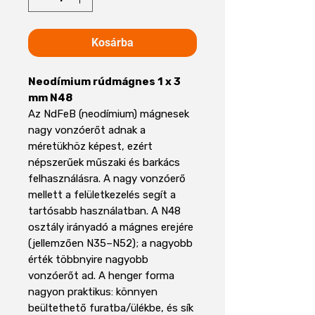
Kosárba
Neodímium rúdmágnes 1 x 3
mm N48
Az NdFeB (neodímium) mágnesek
nagy vonzóerőt adnak a
méretükhöz képest, ezért
népszerűek műszaki és barkács
felhasználásra. A nagy vonzóerő
mellett a felületkezelés segít a
tartósabb használatban. A N48
osztály irányadó a mágnes erejére
(jellemzően N35–N52); a nagyobb
érték többnyire nagyobb
vonzóerőt ad. A henger forma
nagyon praktikus: könnyen
beültethető furatba/ülékbe, és sík