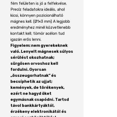
fém felületen is jó a felfekvése.
Precíz feladatokra ideális, ahol
kicsi, könnyen pozicionálható
mágnes kell. (Ø1×3 mm) A legjobb
eredményhez minél közvetlenebb
kontakt kell; tömör acélon tud
igazán erős lenni.
Figyelem: nem gyerekeknek
való. Lenyelt mágnesek súlyos
sérülést okozhatnak;
sürgősen orvoshoz kell
fordulni. Gyorsan
„összeugorhatnak” és
becsíphetik az ujjat;
kemények, de törékenyek,
ezért ne hagyd őket
egymásnak csapódni. Tartsd
távol bankkártyáktól,
érzékeny elektronikától és