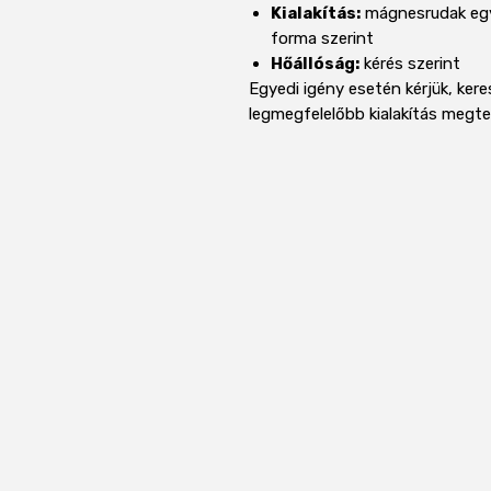
Kialakítás:
mágnesrudak egye
forma szerint
Hőállóság:
kérés szerint
Egyedi igény esetén kérjük, ker
legmegfelelőbb kialakítás megt