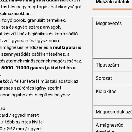
Ø22 mm-es mágnesrúddal
kialakított
Műszaki adatok
asztást és nagy megfogási hatékonyságot
 alkalmazásokban.
 folyó porok, granulált termékek,
Megnevezés
 tea és egyéb száraz anyagok.
ól
készült ház higiénikus és korrózióálló
 kézzel, gyorsan és egyszerűen
m
mágneses rendszer és a
multipoláris
 szennyeződés csökkentéséhez, a
 késztermék minőségének megőrzéséhez.
Típusszám
. 5000–11000 gauss (a kivitel és a
.
Sorozat
ető:
A feltüntetett műszaki adatok az
gneses szűrőrács igény szerint
Kialakítás
chnológiához és beépítési helyhez
lap
Mágnesrudak sz
ard / egyedi méret
/ több szintes kivitel
A mágnesrúd
0 / Ø32 mm / egyedi