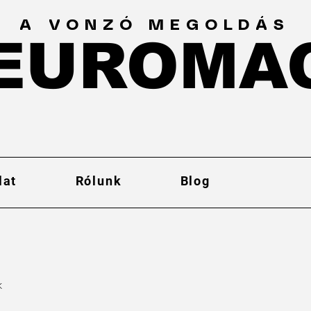
A VONZÓ MEGOLDÁS
EUROMA
EUROMA
lat
Rólunk
Blog
k