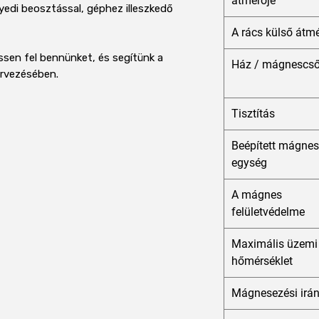
átmérője
di beosztással, géphez illeszkedő
A rács külső átm
essen fel bennünket, és segítünk a
Ház / mágnescs
ervezésében.
Tisztítás
Beépített mágne
egység
A mágnes
felületvédelme
Maximális üzemi
hőmérséklet
Mágnesezési irá