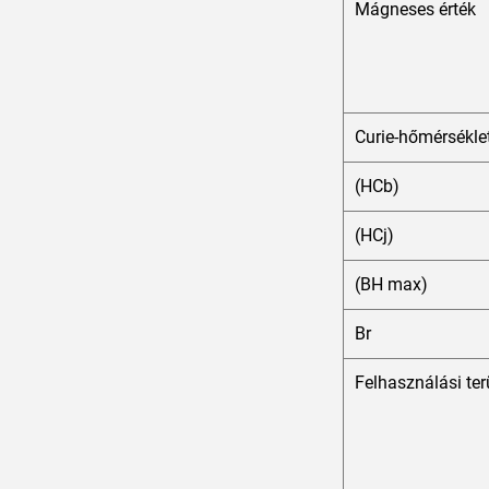
Mágneses érték
Curie-hőmérsékle
(HCb)
(HCj)
(BH max)
Br
Felhasználási ter