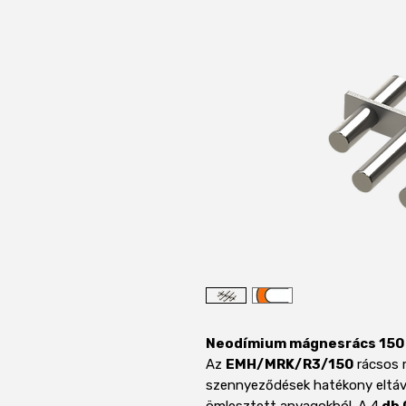
Neodímium mágnesrács 150
Az
EMH/MRK/R3/150
rácsos 
szennyeződések hatékony eltávo