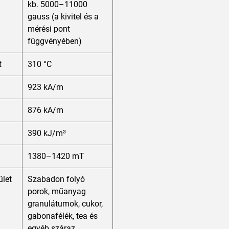
kb. 5000–11000
gauss (a kivitel és a
mérési pont
függvényében)
t
310 °C
923 kA/m
876 kA/m
390 kJ/m³
1380–1420 mT
ület
Szabadon folyó
porok, műanyag
granulátumok, cukor,
gabonafélék, tea és
egyéb száraz