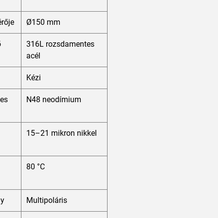
érője
Ø150 mm
ő
316L rozsdamentes
acél
Kézi
ses
N48 neodímium
15–21 mikron nikkel
80 °C
ny
Multipoláris