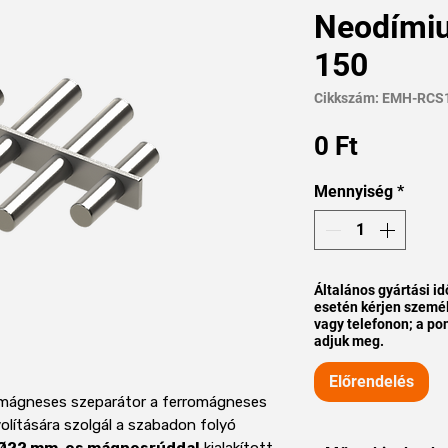
Neodími
150
Cikkszám: EMH-RCS
Ár
0 Ft
Mennyiség
*
Általános gyártási id
esetén kérjen személ
vagy telefonon; a pon
adjuk meg.
Előrendelés
mágneses szeparátor a ferromágneses
lítására szolgál a szabadon folyó