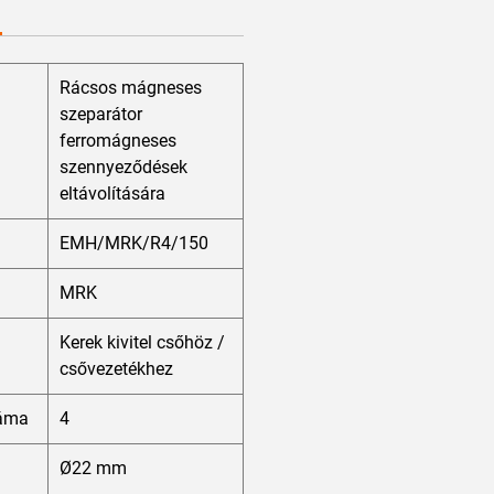
Rácsos mágneses
szeparátor
ferromágneses
szennyeződések
eltávolítására
EMH/MRK/R4/150
MRK
Kerek kivitel csőhöz /
csővezetékhez
áma
4
Ø22 mm