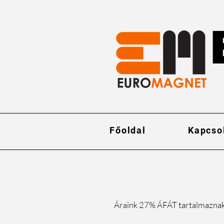
Főoldal
Kapcso
Áraink 27% ÁFÁT tartalmazna