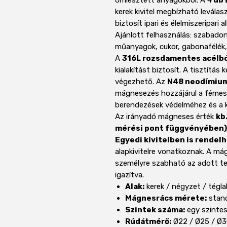
ömlesztett anyagokból. A 4
db 
kerek kivitel megbízható levál
biztosít ipari és élelmiszeripari
Ajánlott felhasználás: szabadon
műanyagok, cukor, gabonafélék,
A
316L rozsdamentes acélb
kialakítást biztosít. A tisztítás
végezhető. Az
N48 neodímiu
mágnesezés hozzájárul a fémes
berendezések védelméhez és a
Az irányadó mágneses érték
kb
mérési pont függvényében)
Egyedi kivitelben is rendelh
alapkivitelre vonatkoznak. A má
személyre szabható az adott te
igazítva.
Alak:
kerek / négyzet / tégla
Mágnesrács mérete:
stand
Szintek száma:
egy szintes 
Rúdátmérő:
Ø22 / Ø25 / Ø3