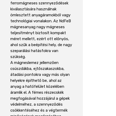
ferromágneses szennyeződések
kiválasztására használnak
ömlesztett anyagáramokból vagy
technológiai vonalakon. Az NdFeB
mágnesanyag nagy mágneses
teljesítményt biztosít kompakt
méret mellett, ezért ott előnyös,
ahol szűk a beépítési hely, de nagy
szeparálási hatásfokra van
szükség.
A mágneslemez jellemzően
csúszdákba, ejtőszakaszokba,
átadási pontokra vagy más olyan
helyekre építhető be, ahol az
anyag a hatófelület közelében
áramlik el. A fémes részecskék
megfogásával hozzájárul a gépek
védelméhez, a szennyeződés
csökkentéséhez és a végtermék