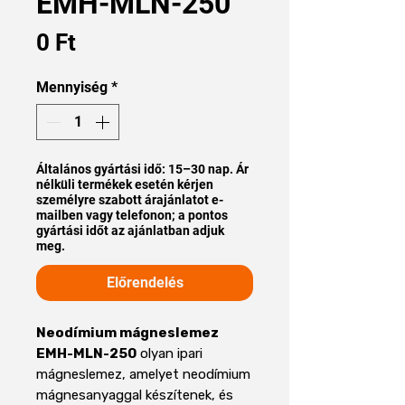
EMH-MLN-250
Ár
0 Ft
Mennyiség
*
Általános gyártási idő: 15–30 nap. Ár
nélküli termékek esetén kérjen
személyre szabott árajánlatot e-
mailben vagy telefonon; a pontos
gyártási időt az ajánlatban adjuk
meg.
Előrendelés
Neodímium mágneslemez
EMH-MLN-250
olyan ipari
mágneslemez, amelyet neodímium
mágnesanyaggal készítenek, és