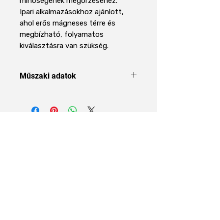
minőségének megőrzéséhez.
Ipari alkalmazásokhoz ajánlott,
ahol erős mágneses térre és
megbízható, folyamatos
kiválasztásra van szükség.
Műszaki adatok
Terméktípus
Ipari
mágneslemez
Áraink 27% ÁFÁT tartalmaznak
Modell
EMH-MLN-250
Mágnesanyag
Neodímium
(NdFeB)
Rólunk
Alkalmazás
Ferromágneses
szennyeződések
Rólunk
kiválasztása