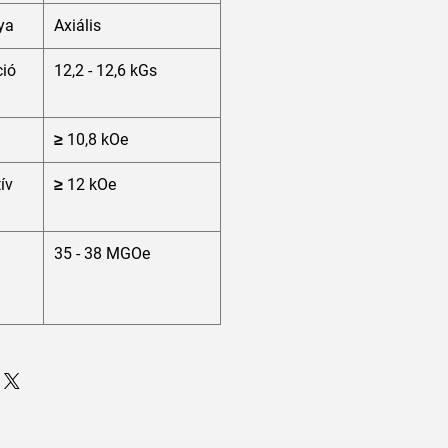
ya
Axiális
ió
12,2 - 12,6 kGs
≥ 10,8 kOe
tív
≥ 12 kOe
35 - 38 MGOe