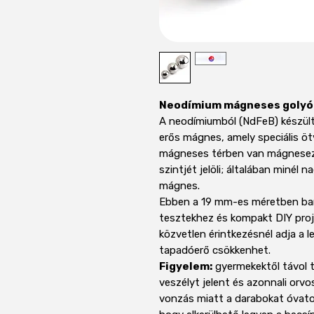
Neodímium mágneses golyó
A neodímiumból (NdFeB) készül
erős mágnes, amely speciális öt
mágneses térben van mágnesezv
szintjét jelöli; általában minél 
mágnes.
Ebben a 19 mm-es méretben bar
tesztekhez és kompakt DIY proj
közvetlen érintkezésnél adja a
tapadóerő csökkenhet.
Figyelem:
gyermekektől távol 
veszélyt jelent és azonnali orvo
vonzás miatt a darabokat óvatos