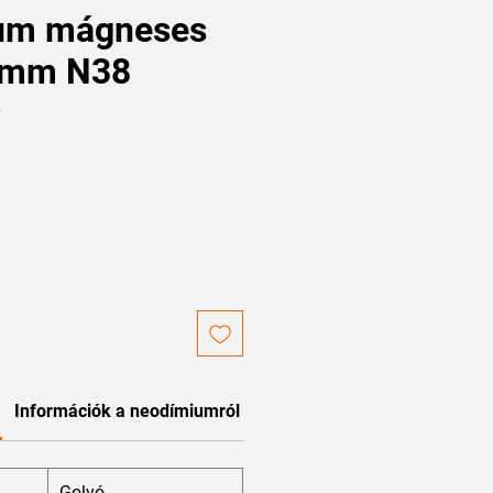
um mágneses
9 mm N38
8
Információk a neodímiumról
Golyó