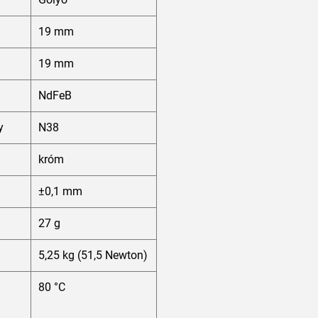
19 mm
19 mm
NdFeB
y
N38
króm
±0,1 mm
g
27 g
5,25 kg (51,5 Newton)
80 °C