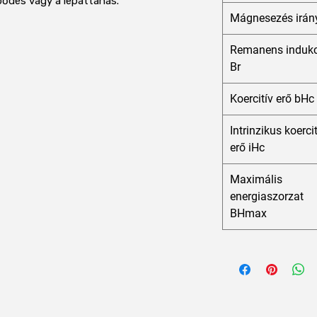
pődés vagy a lepattanás.
Mágnesezés irán
Remanens indukc
Br
Koercitív erő bHc
Intrinzikus koerci
erő iHc
Maximális
energiaszorzat
BHmax