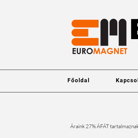
Főoldal
Kapcso
Áraink 27% ÁFÁT tartalmazna