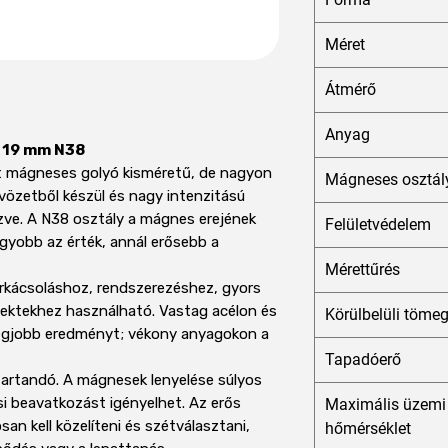
Méret
Átmérő
Anyag
 19 mm N38
t mágneses golyó kisméretű, de nagyon
Mágneses osztál
vözetből készül és nagy intenzitású
e. A N38 osztály a mágnes erejének
Felületvédelem
nagyobb az érték, annál erősebb a
Mérettűrés
kácsoláshoz, rendszerezéshez, gyors
ektekhez használható. Vastag acélon és
Körülbelüli töme
 legjobb eredményt; vékony anyagokon a
Tapadóerő
tartandó. A mágnesek lenyelése súlyos
si beavatkozást igényelhet. Az erős
Maximális üzemi
an kell közelíteni és szétválasztani,
hőmérséklet