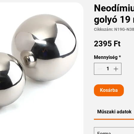
Neodími
golyó 1
Cikkszám: N19G-N3
Ár
2395 Ft
Mennyiség
*
Kosárba
Műszaki adatok
Forma