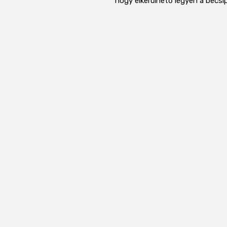
hogy elkerülhető legyen a becsí