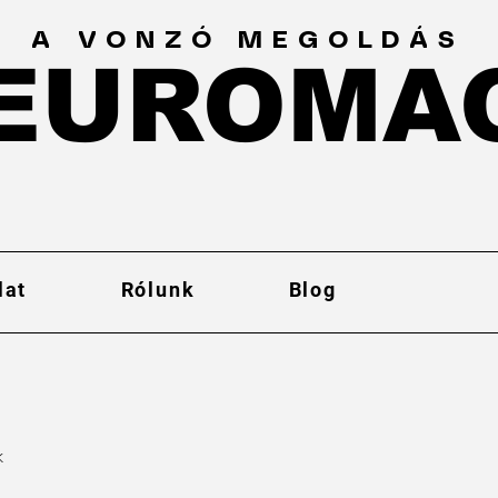
A VONZÓ MEGOLDÁS
EUROMA
EUROMA
lat
Rólunk
Blog
k