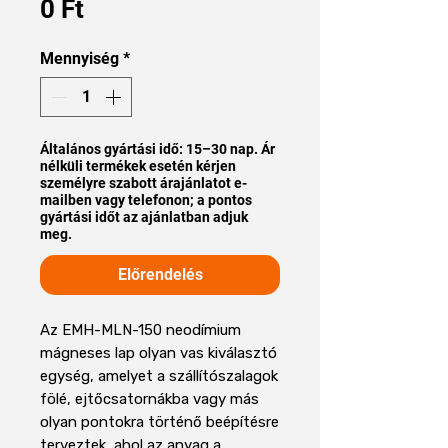
Ár
0 Ft
Mennyiség
*
Általános gyártási idő: 15–30 nap. Ár
nélküli termékek esetén kérjen
személyre szabott árajánlatot e-
mailben vagy telefonon; a pontos
gyártási időt az ajánlatban adjuk
meg.
Előrendelés
Az EMH-MLN-150 neodímium
mágneses lap olyan vas kiválasztó
egység, amelyet a szállítószalagok
fölé, ejtőcsatornákba vagy más
olyan pontokra történő beépítésre
terveztek, ahol az anyag a