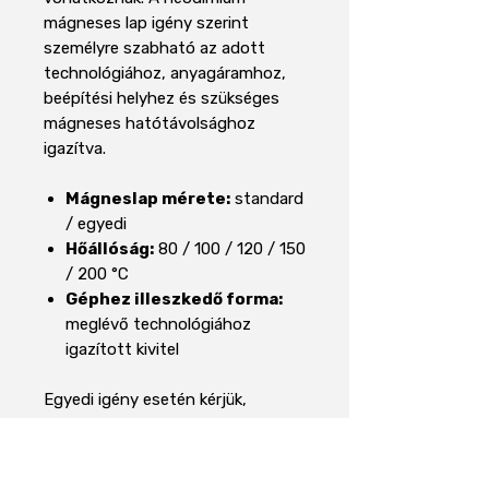
mágneses lap igény szerint
személyre szabható az adott
technológiához, anyagáramhoz,
beépítési helyhez és szükséges
mágneses hatótávolsághoz
igazítva.
Mágneslap mérete:
standard
/ egyedi
Hőállóság:
80 / 100 / 120 / 150
/ 200 °C
Géphez illeszkedő forma:
meglévő technológiához
igazított kivitel
Egyedi igény esetén kérjük,
keressen fel bennünket, és
segítünk a legmegfelelőbb
kialakítás megtervezésében.