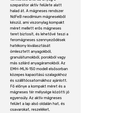
szeparátor aktív felülete alatt
halad át. A mágneses rendszer
NdFeB neodímium mágnesekből
készül, ami viszonylag kompakt
méret mellett erős mágneses
teret biztosít, és lehetővé teszi a
feromágneses szennyeződések
hatékony kiválasztását
ömlesztett anyagokból,
granulátumokból, porokból vagy
más szilárd anyagáramokból. Az
EMH-MLN-150 modell elsősorban
közepes kapacitású szalagokhoz
és szállítócsatornákhoz ajánlott.
Fő előnye a kompakt méret és a
mágneses tér mélysége közötti jó
egyensúly. Az aktív mágneses
felület a lap alsó oldalán hat, és
csavarokat, reszeléket,