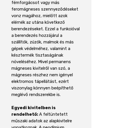
fémforgácsot vagy más
feromágneses szennyeződéseket
vonz magához, mielőtt azok
elérnék az utána következő
berendezéseket. Ezzel a funkcióval
a berendezés hozzájárul a
szállítók, zúzók, malmok és más
gépek védelméhez, valamint a
késztermék tisztaságának
növeléséhez. Mivel permanens
mágneses kivitelről van szó, a
mágneses részhez nem igényel
elektromos tápellátást, ezért
viszonylag könnyen beépíthető
meglévő rendszerekbe is.
Egyedi kivitelben is
rendelhető:
A feltüntetett
műszaki adatok az alapkivitelre
vonatkoznak. A neodímium