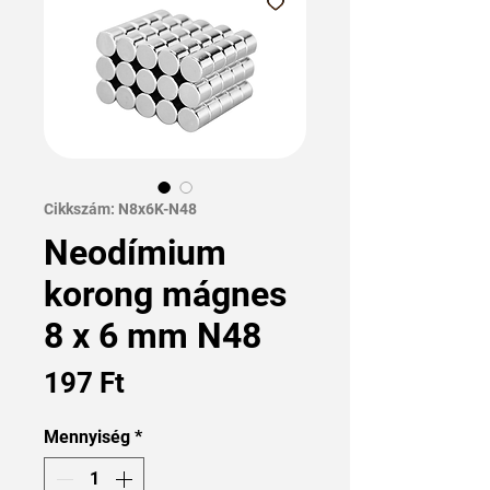
Cikkszám: N8x6K-N48
Neodímium
korong mágnes
8 x 6 mm N48
Ár
197 Ft
Mennyiség
*