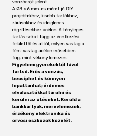
vonzóerőt jelent.
A Ø8 × 6 mm-es méret jó DIY
projektekhez, kisebb tartókhoz,
zárásokhoz és ideiglenes
rögzítésekhez acélon. A tényleges
tartás sokat függ az érintkezési
felülettől és attól, milyen vastag a
fém: vastag acélon erősebben
fog, mint vékony lemezen.
Figyelem: gyerekektől távol
tartsd. Erős a vonzás,
becsíphet és könnyen
lepattanhat; érdemes
elválasztókkal tárolni és
kerülni az ütéseket. Kerüld a
bankkártyák, merevlemezek,
érzékeny elektronika és
orvosi eszközök közelét.