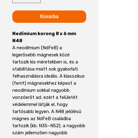
Kosárba
Nedímium korong 8 x 6 mm
N48
A neodímium (NdFeB) a
legerősebb mágnesek közé
tartozik kis méretekben is, és a
stabilitása miatt sok gyakorlati
felhasználásra ideális. A klasszikus
(ferrit) mágnesekhez képest a
neodímium sokkal nagyobb
vonzóerőt ad; ezért a felületét
védelemmel látják el, hogy
tartósabb legyen. A N48 jelölésű
mágnes az NdFeB családba
tartozik (kb. N35–N52); a nagyobb
szám jellemzően nagyobb