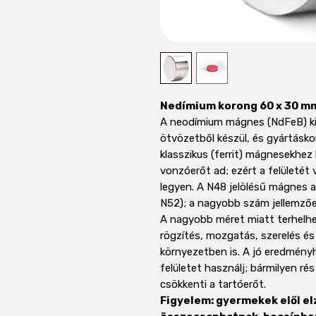
Nedímium korong 60 x 30 m
A neodímium mágnes (NdFeB) kic
ötvözetből készül, és gyártásk
klasszikus (ferrit) mágnesekhe
vonzóerőt ad; ezért a felületét
legyen. A N48 jelölésű mágnes 
N52); a nagyobb szám jellemzőe
A nagyobb méret miatt terhelhet
rögzítés, mozgatás, szerelés és 
környezetben is. A jó eredményh
felületet használj; bármilyen ré
csökkenti a tartóerőt.
Figyelem: gyermekek elől el