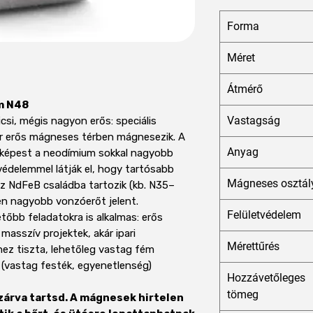
Forma
Méret
Átmérő
m N48
Vastagság
si, mégis nagyon erős: speciális
or erős mágneses térben mágnesezik. A
Anyag
z képest a neodímium sokkal nagyobb
 védelemmel látják el, hogy tartósabb
Mágneses osztál
az NdFeB családba tartozik (kb. N35–
n nagyobb vonzóerőt jelent.
Felületvédelem
őbb feladatokra is alkalmas: erős
masszív projektek, akár ipari
Mérettűrés
ez tiszta, lehetőleg vastag fém
s (vastag festék, egyenetlenség)
Hozzávetőleges
tömeg
zárva tartsd. A mágnesek hirtelen