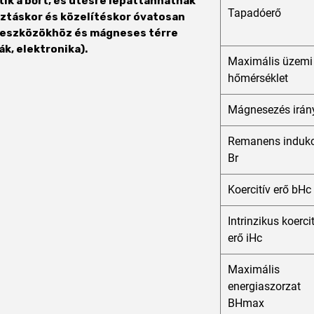
ik a bőrt, és ütésre lepattanhatnak
Tapadóerő
sztáskor és közelítéskor óvatosan
si eszközökhöz és mágneses térre
k, elektronika).
Maximális üzemi
hőmérséklet
Mágnesezés irán
Remanens indukc
Br
Koercitív erő bHc
Intrinzikus koerci
erő iHc
Maximális
energiaszorzat
BHmax