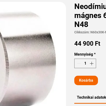
Neodími
mágnes 
N48
Cikkszám: N60x30K-
Á
44 900 Ft
Mennyiség
*
Kosárba
Technikai adato