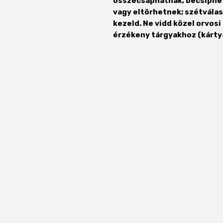
összecsaphatnak, becsíphet
vagy eltörhetnek; szétvála
kezeld. Ne vidd közel orvo
érzékeny tárgyakhoz (kártyá