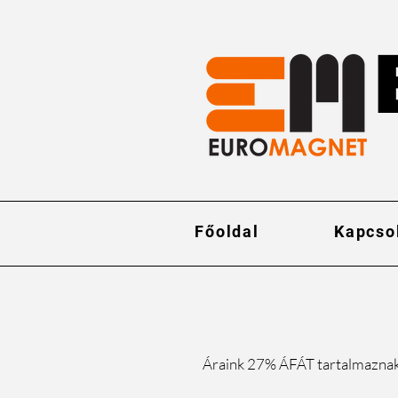
Főoldal
Kapcso
Áraink 27% ÁFÁT tartalmazna