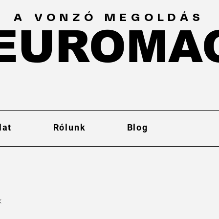
A VONZÓ MEGOLDÁS
EUROMA
EUROMA
lat
Rólunk
Blog
k