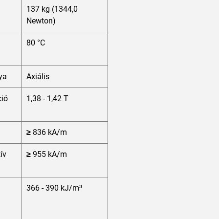
137 kg (1344,0
Newton)
80 °C
ya
Axiális
ió
1,38 - 1,42 T
≥ 836 kA/m
tív
≥ 955 kA/m
366 - 390 kJ/m³