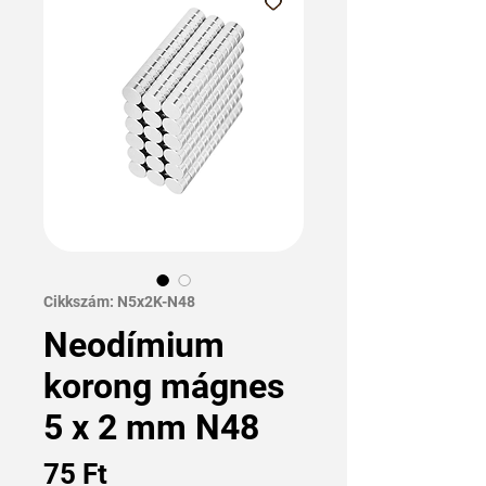
Cikkszám: N5x2K-N48
Neodímium
korong mágnes
5 x 2 mm N48
Ár
75 Ft