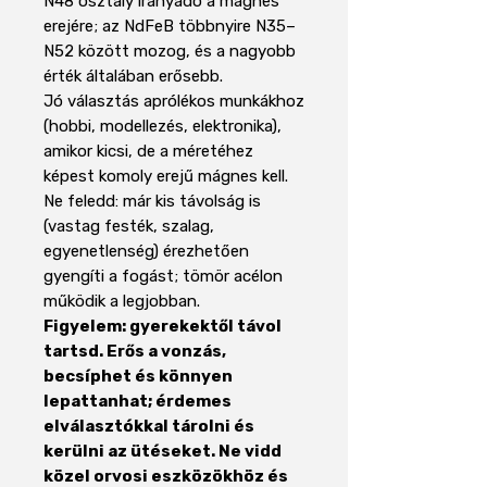
N48 osztály irányadó a mágnes
erejére; az NdFeB többnyire N35–
N52 között mozog, és a nagyobb
érték általában erősebb.
Jó választás aprólékos munkákhoz
(hobbi, modellezés, elektronika),
amikor kicsi, de a méretéhez
képest komoly erejű mágnes kell.
Ne feledd: már kis távolság is
(vastag festék, szalag,
egyenetlenség) érezhetően
gyengíti a fogást; tömör acélon
működik a legjobban.
Figyelem: gyerekektől távol
tartsd. Erős a vonzás,
becsíphet és könnyen
lepattanhat; érdemes
elválasztókkal tárolni és
kerülni az ütéseket. Ne vidd
közel orvosi eszközökhöz és