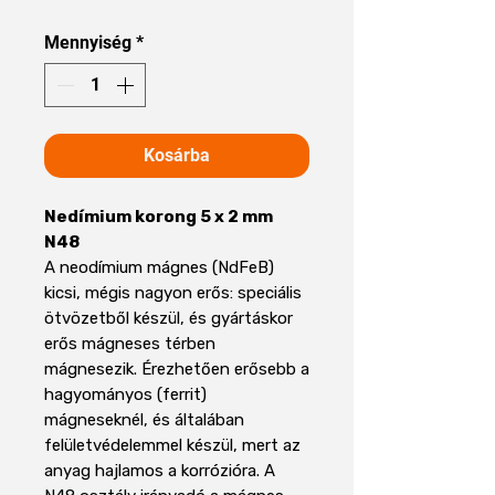
Mennyiség
*
Kosárba
Nedímium korong 5 x 2 mm
N48
A neodímium mágnes (NdFeB)
kicsi, mégis nagyon erős: speciális
ötvözetből készül, és gyártáskor
erős mágneses térben
mágnesezik. Érezhetően erősebb a
hagyományos (ferrit)
mágneseknél, és általában
felületvédelemmel készül, mert az
anyag hajlamos a korrózióra. A