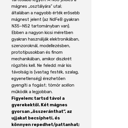
mágnes „osztályára” utal;
általában a nagyobb érték erősebb
mágnest jelent (az NdFeB gyakran
N35–N52 tartományban van).
Ebben a nagyon kicsi méretben
gyakran használják elektronikában,
szenzoroknál, modellezésben,
prototípusokban és finom
mechanikában, amikor diszkrét
rögzítés kell. Ne feledd: már kis
távolság is (vastag festék, szalag,
egyenetlenség) érezhetően
gyengíti a fogást; tömör acélon
működik a legjobban.
Figyelem: tartsd távol a
gyerekektől. Két mágnes
gyorsan „összeránthat”, az
ujjakat becsípheti, és
könnyen repedhet/pattanhat;