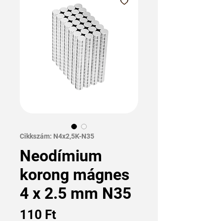
Cikkszám: N4x2,5K-N35
Neodímium
korong mágnes
4 x 2.5 mm N35
Ár
110 Ft