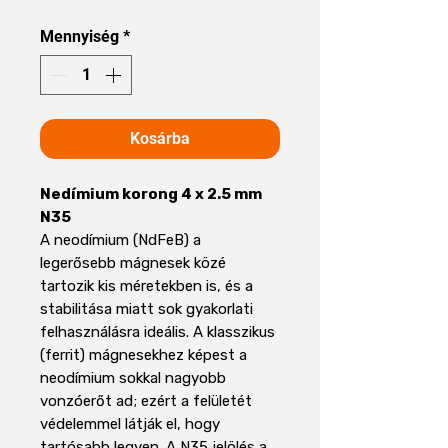
Mennyiség
*
Kosárba
Nedímium korong 4 x 2.5 mm
N35
A neodímium (NdFeB) a
legerősebb mágnesek közé
tartozik kis méretekben is, és a
stabilitása miatt sok gyakorlati
felhasználásra ideális. A klasszikus
(ferrit) mágnesekhez képest a
neodímium sokkal nagyobb
vonzóerőt ad; ezért a felületét
védelemmel látják el, hogy
tartósabb legyen. A N35 jelölés a