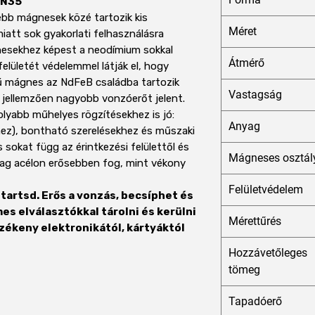
 N35
bb mágnesek közé tartozik kis
Méret
miatt sok gyakorlati felhasználásra
ágnesekhez képest a neodímium sokkal
Átmérő
elületét védelemmel látják el, hogy
sű mágnes az NdFeB családba tartozik
Vastagság
jellemzően nagyobb vonzóerőt jelent.
yabb műhelyes rögzítésekhez is jó:
Anyag
hez), bontható szerelésekhez és műszaki
 sokat függ az érintkezési felülettől és
Mágneses osztál
stag acélon erősebben fog, mint vékony
Felületvédelem
tartsd. Erős a vonzás, becsíphet és
s elválasztókkal tárolni és kerülni
Mérettűrés
rzékeny elektronikától, kártyáktól
Hozzávetőleges
tömeg
Tapadóerő