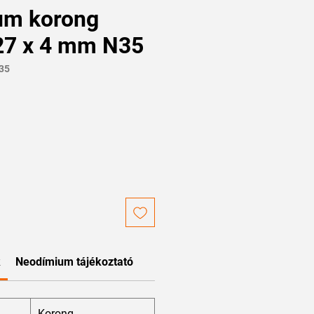
um korong
27 x 4 mm N35
35
k
Neodímium tájékoztató
Korong