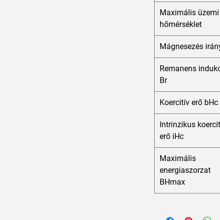
Maximális üzemi
hőmérséklet
Mágnesezés irán
Remanens indukc
Br
Koercitív erő bHc
Intrinzikus koerci
erő iHc
Maximális
energiaszorzat
BHmax