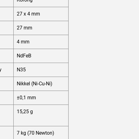
27 x 4 mm
27 mm
4 mm
NdFeB
y
N35
Nikkel (Ni-Cu-Ni)
±0,1 mm
15,25 g
7 kg (70 Newton)