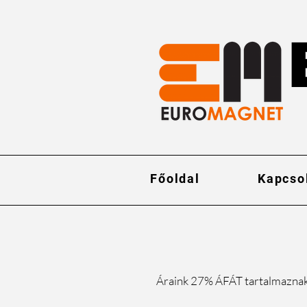
Főoldal
Kapcso
Áraink 27% ÁFÁT tartalmazna