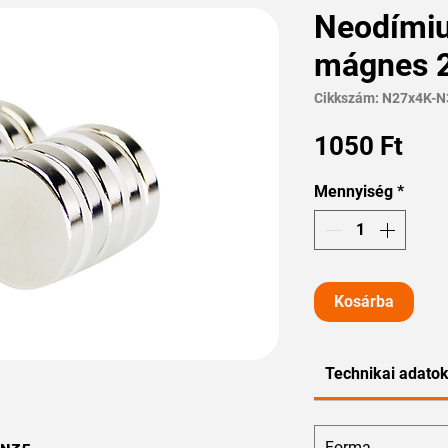
Neodími
mágnes 
Cikkszám: N27x4K-N
Ár
1050 Ft
Mennyiség
*
Kosárba
Technikai adato
Forma