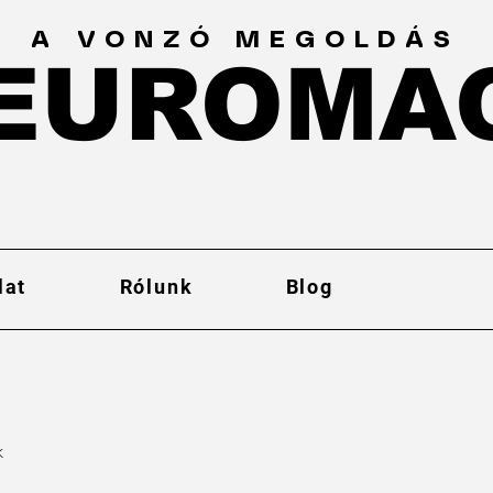
A VONZÓ MEGOLDÁS
EUROMA
EUROMA
lat
Rólunk
Blog
k