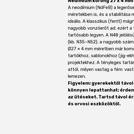
Nedímium korong 27 x 4 mm
A neodímium (NdFeB) a legerőse
méretekben is, és a stabilitása 
ideális. A klasszikus (ferrit) m
nagyobb vonzóerőt ad; ezért a f
tartósabb legyen. A N48 jelölé
(kb. N35–N52); a nagyobb szám 
Ø27 × 4 mm méretben már komol
tartókhoz, sablonokhoz (jig-ek
projektekhez. A tényleges tartás
attól, milyen vastag a fém: va
lemezen.
Figyelem: gyerekektől távol 
könnyen lepattanhat; érdeme
az ütéseket. Tartsd távol é
és orvosi eszközöktől.