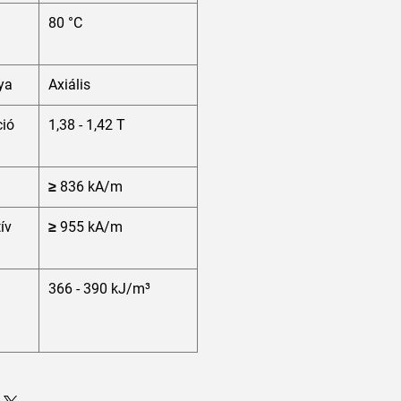
80 °C
ya
Axiális
ió
1,38 - 1,42 T
≥ 836 kA/m
tív
≥ 955 kA/m
366 - 390 kJ/m³