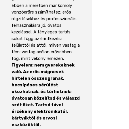
Ebben a méretben már komoly
vonzóerőre számíthatsz; erős
rögzítésekhez és professzionális
felhasználásra jó, óvatos
kezeléssel. A tényleges tartás
sokat függ az érintkezési
felülettől és attól, milyen vastag a
fém: vastag acélon erősebben
fog, mint vékony lemezen.
Figyelem: nem gyerekeknek
való. Az erős mágnesek
hirtelen összeugranak,
becsípéses sérülést
okozhatnak, és törhetnek;
óvatosan közelítsd és válaszd
szét őket. Tartsd távol
érzékeny elektronikától,
kártyáktól és orvosi
eszközöktől.