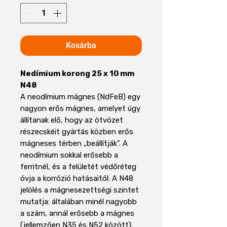
Kosárba
Nedímium korong 25 x 10 mm
N48
A neodímium mágnes (NdFeB) egy
nagyon erős mágnes, amelyet úgy
állítanak elő, hogy az ötvözet
részecskéit gyártás közben erős
mágneses térben „beállítják”. A
neodímium sokkal erősebb a
ferritnél, és a felületét védőréteg
óvja a korrózió hatásaitól. A N48
jelölés a mágnesezettségi szintet
mutatja: általában minél nagyobb
a szám, annál erősebb a mágnes
(jellemzően N35 és N52 között).