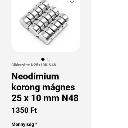
Cikkszám: N25x10K-N48
Neodímium
korong mágnes
25 x 10 mm N48
Ár
1350 Ft
Mennyiség
*