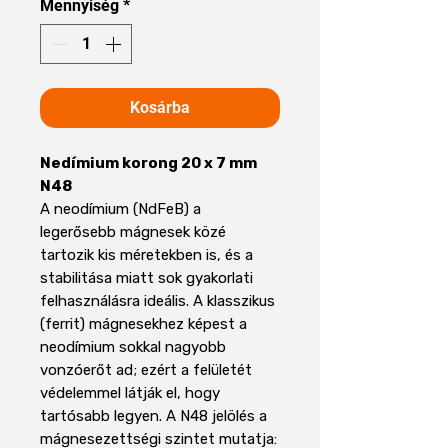
Mennyiség
*
Kosárba
Nedímium korong 20 x 7 mm
N48
A neodímium (NdFeB) a
legerősebb mágnesek közé
tartozik kis méretekben is, és a
stabilitása miatt sok gyakorlati
felhasználásra ideális. A klasszikus
(ferrit) mágnesekhez képest a
neodímium sokkal nagyobb
vonzóerőt ad; ezért a felületét
védelemmel látják el, hogy
tartósabb legyen. A N48 jelölés a
mágnesezettségi szintet mutatja: