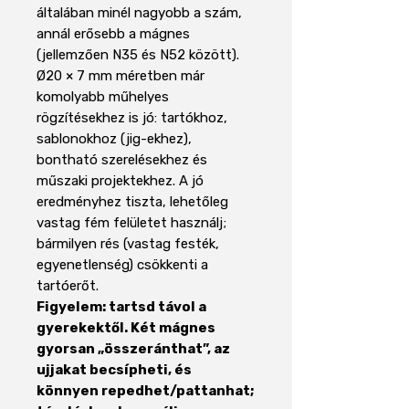
általában minél nagyobb a szám,
annál erősebb a mágnes
(jellemzően N35 és N52 között).
Ø20 × 7 mm méretben már
komolyabb műhelyes
rögzítésekhez is jó: tartókhoz,
sablonokhoz (jig-ekhez),
bontható szerelésekhez és
műszaki projektekhez. A jó
eredményhez tiszta, lehetőleg
vastag fém felületet használj;
bármilyen rés (vastag festék,
egyenetlenség) csökkenti a
tartóerőt.
Figyelem: tartsd távol a
gyerekektől. Két mágnes
gyorsan „összeránthat”, az
ujjakat becsípheti, és
könnyen repedhet/pattanhat;