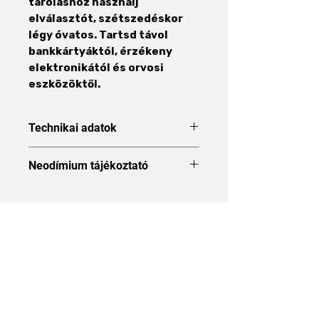
tároláshoz használj
elválasztót, szétszedéskor
légy óvatos. Tartsd távol
bankkártyáktól, érzékeny
elektronikától és orvosi
eszközöktől.
Technikai adatok
Forma
Korong
Neodímium tájékoztató
Neodímium tájékoztató
Méret
20 x 7
mm
Áraink 27% ÁFÁT tartalmaznak
Átmérő
20 mm
Vastagság
7 mm
Anyag
NdFeB