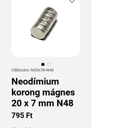
Cikkszám: N20x7K-N48
Neodímium
korong mágnes
20 x 7 mm N48
Ár
795 Ft