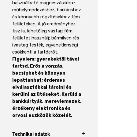
használható mágneszárakhoz,
műhelyrendezéshez, barkácshoz
és könnyebb rögzítésekhez fém
felületeken. A jó eredményhez
tiszta, lehetőleg vastag fém
felületet használj; bármilyen rés
(vastag festék, egyenetlenség)
csökkenti a tartóerőt.
Figyelem: gyerekektől távol
tartsd. Erős a vonzás,
becsíphet és könnyen
lepattanhat; érdemes
elválasztókkal tárolni és
kerülni az ütéseket. Kerüld a
bankkártyák, merevlemezek,
érzékeny elektronika és
orvosi eszközök közelét.
Technikai adatok