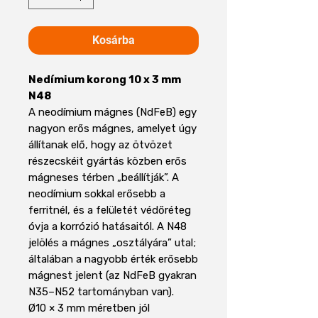
Kosárba
Nedímium korong 10 x 3 mm
N48
A neodímium mágnes (NdFeB) egy
nagyon erős mágnes, amelyet úgy
állítanak elő, hogy az ötvözet
részecskéit gyártás közben erős
mágneses térben „beállítják”. A
neodímium sokkal erősebb a
ferritnél, és a felületét védőréteg
óvja a korrózió hatásaitól. A N48
jelölés a mágnes „osztályára” utal;
általában a nagyobb érték erősebb
mágnest jelent (az NdFeB gyakran
N35–N52 tartományban van).
Ø10 × 3 mm méretben jól