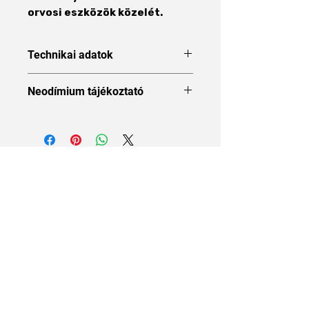
orvosi eszközök közelét.
Technikai adatok
Forma
Korong
Neodímium tájékoztató
Neodímium tájékoztató
Méret
10 x 10
mm
Áraink 27% ÁFÁT tartalmaznak
Átmérő
10 mm
Vastagság
10 mm
Anyag
NdFeB
Rólunk
Mágneses
N48
osztály
Rólunk
Szállítási Információk
Felületvédelem
Nikkel (Ni-