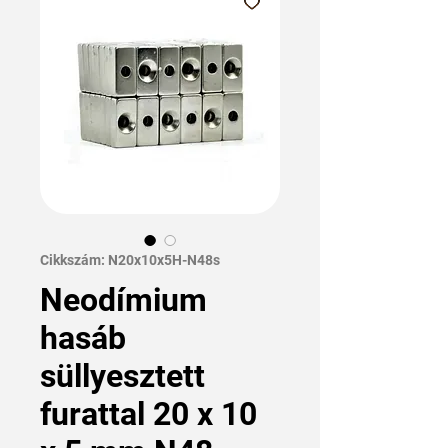
Cikkszám: N20x10x5H-N48s
Neodímium
hasáb
süllyesztett
furattal 20 x 10