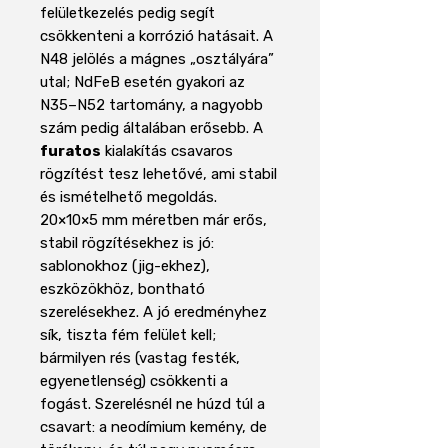
felületkezelés pedig segít
csökkenteni a korrózió hatásait. A
N48 jelölés a mágnes „osztályára”
utal; NdFeB esetén gyakori az
N35–N52 tartomány, a nagyobb
szám pedig általában erősebb. A
furatos
kialakítás csavaros
rögzítést tesz lehetővé, ami stabil
és ismételhető megoldás.
20×10×5 mm méretben már erős,
stabil rögzítésekhez is jó:
sablonokhoz (jig-ekhez),
eszközökhöz, bontható
szerelésekhez. A jó eredményhez
sík, tiszta fém felület kell;
bármilyen rés (vastag festék,
egyenetlenség) csökkenti a
fogást. Szerelésnél ne húzd túl a
csavart: a neodímium kemény, de