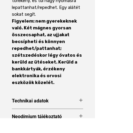
törékeny, és túl nagy nyomásra
lepattanhat/repedhet. Egy alátét
sokat segít.
Figyelem: nem gyerekeknek
való. Két mágnes gyorsan
összecsaphat, az ujjakat
becsípheti és könnyen
repedhet/pattanhat;
szétszedéskor légy óvatos és
kerüld az ütéseket. Kerüld a
bankkártyák, érzékeny
elektronika és orvosi
eszközök közelét.
Technikai adatok
Forma
Blokk
Neodímium tájékoztató
Neodímium tájékoztató
Méret
20 x 10 x 5