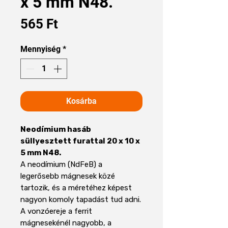
x 5 mm N48.
Ár
565 Ft
Mennyiség
*
Kosárba
Neodímium hasáb
süllyesztett furattal 20 x 10 x
5 mm N48.
A neodímium (NdFeB) a
legerősebb mágnesek közé
tartozik, és a méretéhez képest
nagyon komoly tapadást tud adni.
A vonzóereje a ferrit
mágnesekénél nagyobb, a