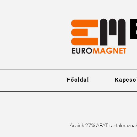
Főoldal
Kapcso
Áraink 27% ÁFÁT tartalmazna