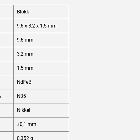
Blokk
9,6 x 3,2 x 1,5 mm
9,6 mm
3,2 mm
1,5 mm
NdFeB
y
N35
Nikkel
±0,1 mm
0,352 g