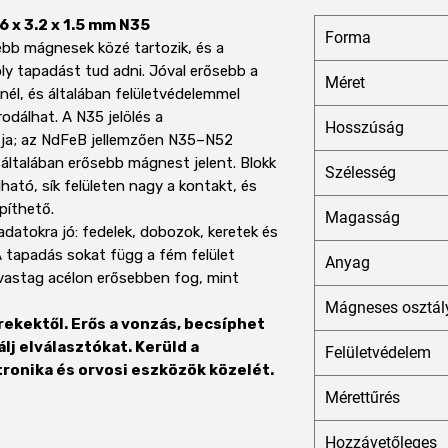
 x 3.2 x 1.5 mm N35
Forma
bb mágnesek közé tartozik, és a
y tapadást tud adni. Jóval erősebb a
Méret
él, és általában felületvédelemmel
rodálhat. A N35 jelölés a
Hosszúság
ja; az NdFeB jellemzően N35–N52
általában erősebb mágnest jelent. Blokk
Szélesség
ató, sík felületen nagy a kontakt, és
píthető.
Magasság
datokra jó: fedelek, dobozok, keretek és
 tapadás sokat függ a fém felület
Anyag
vastag acélon erősebben fog, mint
Mágneses osztál
rekektől. Erős a vonzás, becsíphet
lj elválasztókat. Kerüld a
Felületvédelem
ronika és orvosi eszközök közelét.
Mérettűrés
Hozzávetőleges