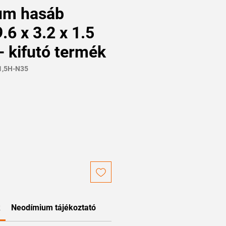
um hasáb
6 x 3.2 x 1.5
 kifutó termék
1,5H-N35
k
Neodímium tájékoztató