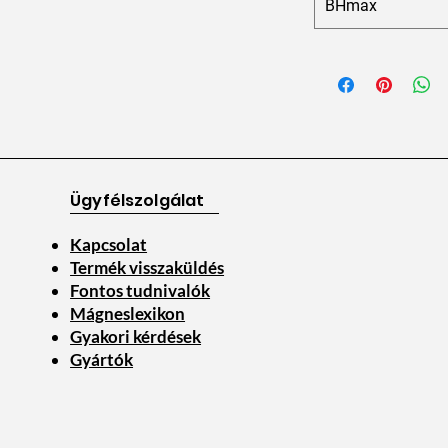
BHmax
Ügyfélszolgálat
Kapcsolat
Termék visszaküldés
Fontos tudnivalók
Mágneslexikon
Gyakori kérdések
Gyártók