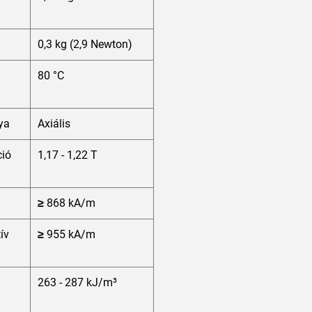
0,3 kg (2,9 Newton)
80 °C
ya
Axiális
ió
1,17 - 1,22 T
≥ 868 kA/m
tív
≥ 955 kA/m
263 - 287 kJ/m³