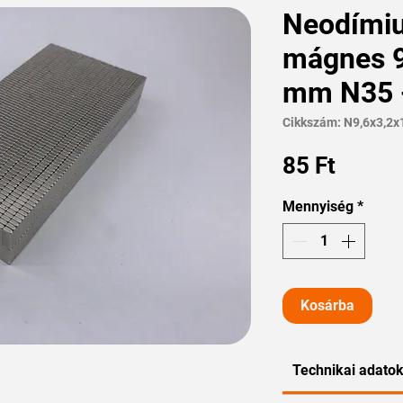
Neodími
mágnes 9.
mm N35 -
Cikkszám: N9,6x3,2x
Ár
85 Ft
Mennyiség
*
Kosárba
Technikai adato