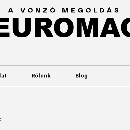
A VONZÓ MEGOLDÁS
EUROMA
EUROMA
lat
Rólunk
Blog
k