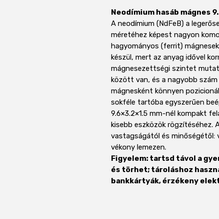
Neodímium hasáb mágnes 9.6
A neodímium (NdFeB) a legerőse
méretéhez képest nagyon komol
hagyományos (ferrit) mágnesekn
készül, mert az anyag idővel kor
mágnesezettségi szintet mutat
között van, és a nagyobb szám 
mágnesként könnyen pozicionálh
sokféle tartóba egyszerűen beé
9.6×3.2×1.5 mm-nél kompakt fela
kisebb eszközök rögzítéséhez. A
vastagságától és minőségétől: 
vékony lemezen.
Figyelem: tartsd távol a gye
és törhet; tároláshoz haszná
bankkártyák, érzékeny elekt