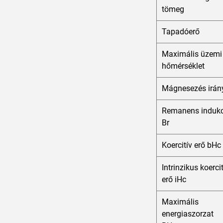
tömeg
Tapadóerő
Maximális üzemi
hőmérséklet
Mágnesezés irán
Remanens indukc
Br
Koercitív erő bHc
Intrinzikus koerci
erő iHc
Maximális
energiaszorzat