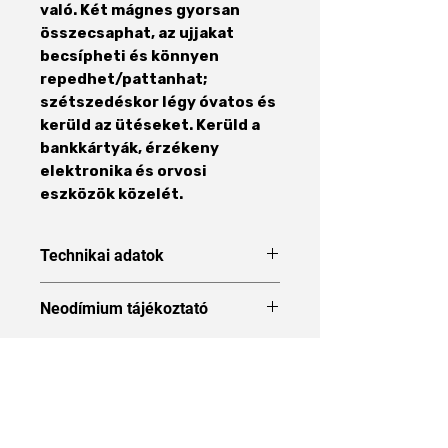
való. Két mágnes gyorsan
összecsaphat, az ujjakat
becsípheti és könnyen
repedhet/pattanhat;
szétszedéskor légy óvatos és
kerüld az ütéseket. Kerüld a
bankkártyák, érzékeny
elektronika és orvosi
eszközök közelét.
Technikai adatok
Forma
Blokk
Neodímium tájékoztató
Neodímium tájékoztató
Méret
8 x 8 x
20 mm
Áraink 27% ÁFÁT tartalmaznak
Hosszúság
8 mm