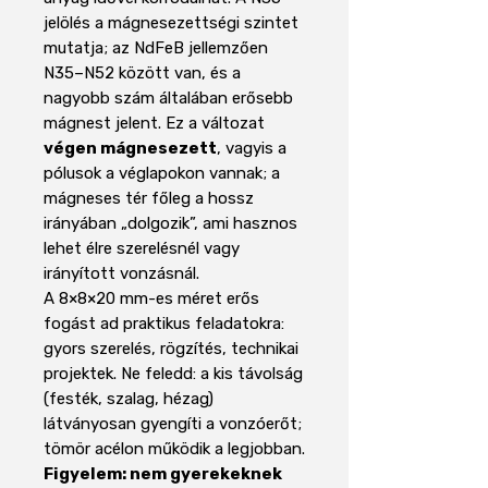
jelölés a mágnesezettségi szintet
mutatja; az NdFeB jellemzően
N35–N52 között van, és a
nagyobb szám általában erősebb
mágnest jelent. Ez a változat
végen mágnesezett
, vagyis a
pólusok a véglapokon vannak; a
mágneses tér főleg a hossz
irányában „dolgozik”, ami hasznos
lehet élre szerelésnél vagy
irányított vonzásnál.
A 8×8×20 mm-es méret erős
fogást ad praktikus feladatokra:
gyors szerelés, rögzítés, technikai
projektek. Ne feledd: a kis távolság
(festék, szalag, hézag)
látványosan gyengíti a vonzóerőt;
tömör acélon működik a legjobban.
Figyelem: nem gyerekeknek