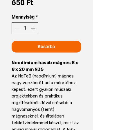
Ár
650 Ft
Mennyiség
*
Kosárba
Neodímium hasáb mágnes 8 x
8 x 20 mm N35
Az NdFeB (neodímium) mágnes
nagy vonzóerőt ad a méretéhez
képest, ezért gyakori műszaki
projektekben és praktikus
rögzítéseknél. Jóval erősebb a
hagyományos (ferrit)
mágneseknél, és általában
felületvédelemmel készül, mert az
anyag idővel korrodálhat. A N35