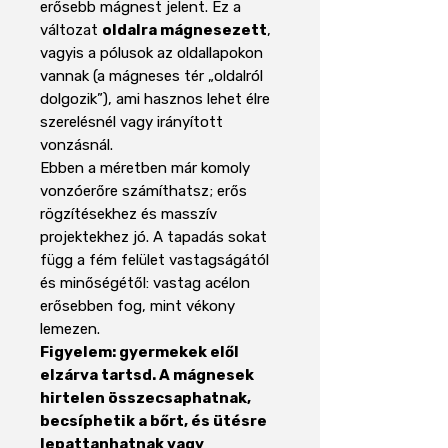
erősebb mágnest jelent. Ez a
változat
oldalra mágnesezett
,
vagyis a pólusok az oldallapokon
vannak (a mágneses tér „oldalról
dolgozik”), ami hasznos lehet élre
szerelésnél vagy irányított
vonzásnál.
Ebben a méretben már komoly
vonzóerőre számíthatsz; erős
rögzítésekhez és masszív
projektekhez jó. A tapadás sokat
függ a fém felület vastagságától
és minőségétől: vastag acélon
erősebben fog, mint vékony
lemezen.
Figyelem: gyermekek elől
elzárva tartsd. A mágnesek
hirtelen összecsaphatnak,
becsíphetik a bőrt, és ütésre
lepattanhatnak vagy