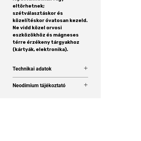
eltörhetnek;
szétválasztáskor és
közelítéskor óvatosan kezeld.
Ne vidd közel orvosi
eszközökhöz és mágneses
térre érzékeny tárgyakhoz
(kártyák, elektronika).
Technikai adatok
Forma
Blokk
Neodímium tájékoztató
Neodímium tájékoztató
Méret
60 x 10 x
15 mm
Áraink 27% ÁFÁT tartalmaznak
Hosszúság
60 mm
Szélesség
10 mm