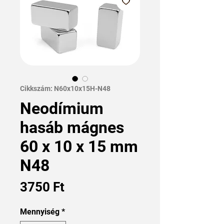
Cikkszám: N60x10x15H-N48
Neodímium
hasáb mágnes
60 x 10 x 15 mm
N48
Ár
3750 Ft
Mennyiség
*