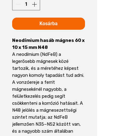
Kosárba
Neodímium hasáb mágnes 60 x
10 x 15 mm N48
A neodímium (NdFeB) a
legerősebb mágnesek közé
tartozik, és a méretéhez képest
nagyon komoly tapadást tud adni.
A vonzóereje a ferrit
mágnesekénél nagyobb, a
felületkezelés pedig segít
csökkenteni a korrózió hatásait. A
N48 jelölés a mágnesezettségi
szintet mutatja; az NdFeB
jellemzően N35–N52 között van,
és a nagyobb szám általában