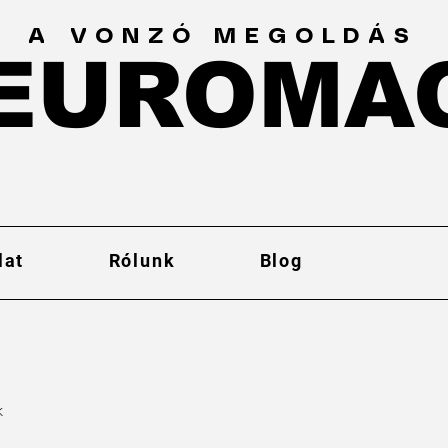
A VONZÓ MEGOLDÁS
EUROMA
EUROMA
lat
Rólunk
Blog
k