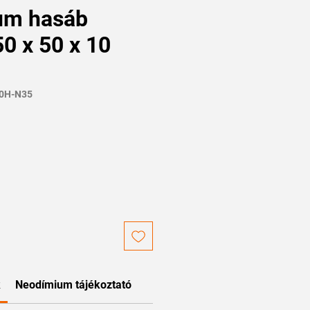
um hasáb
0 x 50 x 10
10H-N35
k
Neodímium tájékoztató