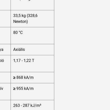
33,5 kg (328,6
Newton)
80 °C
ya
Axiális
ió
1,17 - 1,22 T
≥ 868 kA/m
tív
≥ 955 kA/m
263 - 287 kJ/m³