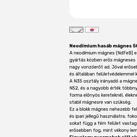
Neodímium hasáb mágnes 50
A neodímium mágnes (NdFeB) e
gyártás közben erős mágneses t
nagy vonzóerőt ad. Jóval erőse
és általában felületvédelemmel k
A N35 osztály irányadó a mágne
N52, és a nagyobb érték többny
forma előnyös kereteknél, élekn
stabil mágnesre van szükség.
Ez a blokk mágnes nehezebb fel
és ipari jellegű használatra; fo
sokat függ a fém felület vasta
erősebben fog, mint vékony le