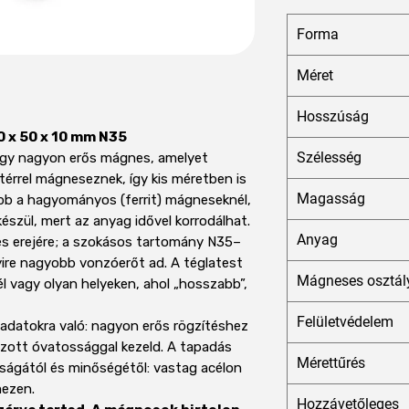
Forma
Méret
Hosszúság
 x 50 x 10 mm N35
Szélesség
gy nagyon erős mágnes, amelyet
érrel mágneseznek, így kis méretben is
Magasság
bb a hagyományos (ferrit) mágneseknél,
észül, mert az anyag idővel korrodálhat.
Anyag
s erejére; a szokásos tartomány N35–
ire nagyobb vonzóerőt ad. A téglatest
Mágneses osztál
él vagy olyan helyeken, ahol „hosszabb”,
Felületvédelem
adatokra való: nagyon erős rögzítéshez
kozott óvatossággal kezeld. A tapadás
Mérettűrés
gságától és minőségétől: vastag acélon
mezen.
Hozzávetőleges