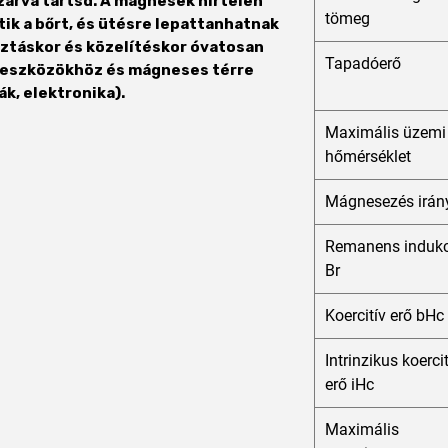
zárva tartsd. A mágnesek hirtelen
tömeg
ik a bőrt, és ütésre lepattanhatnak
sztáskor és közelítéskor óvatosan
Tapadóerő
si eszközökhöz és mágneses térre
k, elektronika).
Maximális üzemi
hőmérséklet
Mágnesezés irán
Remanens indukc
Br
Koercitív erő bHc
Intrinzikus koerci
erő iHc
Maximális