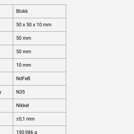
Blokk
50 x 50 x 10 mm
50 mm
50 mm
10 mm
NdFeB
y
N35
Nikkel
±0,1 mm
190,986 g