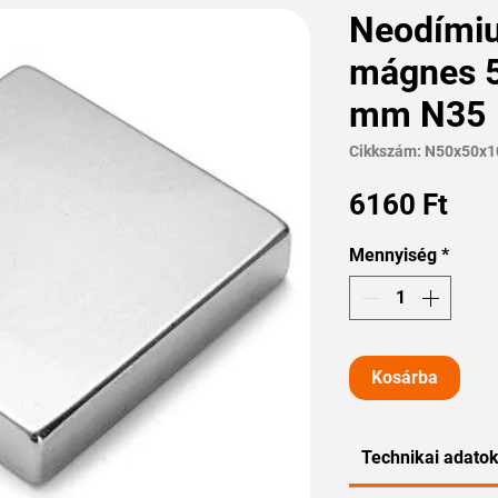
Neodími
mágnes 5
mm N35
Cikkszám: N50x50x
Ár
6160 Ft
Mennyiség
*
Kosárba
Technikai adato