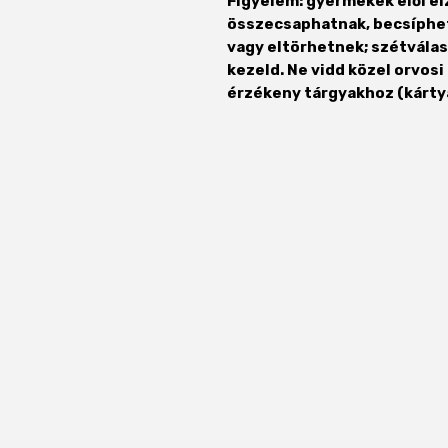
Figyelem: gyermekek elől el
összecsaphatnak, becsíphet
vagy eltörhetnek; szétvála
kezeld. Ne vidd közel orvo
érzékeny tárgyakhoz (kártyá