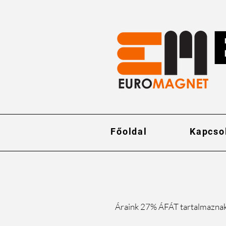
Főoldal
Kapcso
Áraink 27% ÁFÁT tartalmazna