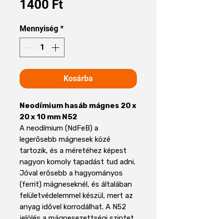
Ár
1400 Ft
Mennyiség
*
Kosárba
Neodímium hasáb mágnes 20 x
20 x 10 mm N52
A neodímium (NdFeB) a
legerősebb mágnesek közé
tartozik, és a méretéhez képest
nagyon komoly tapadást tud adni.
Jóval erősebb a hagyományos
(ferrit) mágneseknél, és általában
felületvédelemmel készül, mert az
anyag idővel korrodálhat. A N52
jelölés a mágnesezettségi szintet