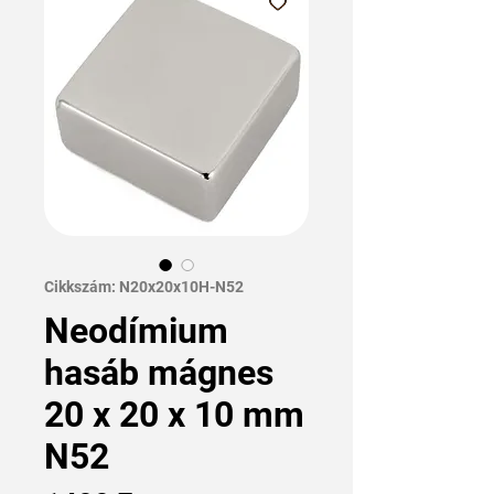
Cikkszám: N20x20x10H-N52
Neodímium
hasáb mágnes
20 x 20 x 10 mm
N52