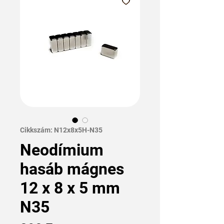
Cikkszám: N12x8x5H-N35
Neodímium
hasáb mágnes
12 x 8 x 5 mm
N35