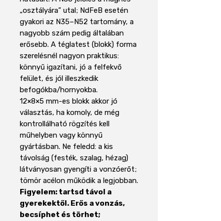
„osztályára” utal; NdFeB esetén
gyakori az N35–N52 tartomány, a
nagyobb szám pedig általában
erősebb. A téglatest (blokk) forma
szerelésnél nagyon praktikus:
könnyű igazítani, jó a felfekvő
felület, és jól illeszkedik
befogókba/hornyokba.
12×8×5 mm-es blokk akkor jó
választás, ha komoly, de még
kontrollálható rögzítés kell
műhelyben vagy könnyű
gyártásban. Ne feledd: a kis
távolság (festék, szalag, hézag)
látványosan gyengíti a vonzóerőt;
tömör acélon működik a legjobban.
Figyelem: tartsd távol a
gyerekektől. Erős a vonzás,
becsíphet és törhet;