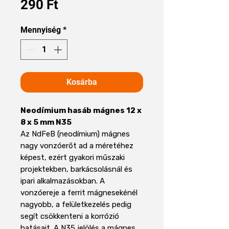
Ár
290 Ft
Mennyiség
*
Kosárba
Neodímium hasáb mágnes 12 x
8 x 5 mm N35
Az NdFeB (neodímium) mágnes
nagy vonzóerőt ad a méretéhez
képest, ezért gyakori műszaki
projektekben, barkácsolásnál és
ipari alkalmazásokban. A
vonzóereje a ferrit mágnesekénél
nagyobb, a felületkezelés pedig
segít csökkenteni a korrózió
hatásait. A N35 jelölés a mágnes