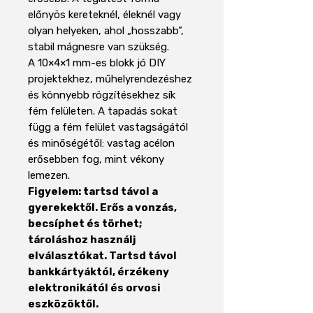
előnyös kereteknél, éleknél vagy
olyan helyeken, ahol „hosszabb”,
stabil mágnesre van szükség.
A 10×4×1 mm-es blokk jó DIY
projektekhez, műhelyrendezéshez
és könnyebb rögzítésekhez sík
fém felületen. A tapadás sokat
függ a fém felület vastagságától
és minőségétől: vastag acélon
erősebben fog, mint vékony
lemezen.
Figyelem: tartsd távol a
gyerekektől. Erős a vonzás,
becsíphet és törhet;
tároláshoz használj
elválasztókat. Tartsd távol
bankkártyáktól, érzékeny
elektronikától és orvosi
eszközöktől.