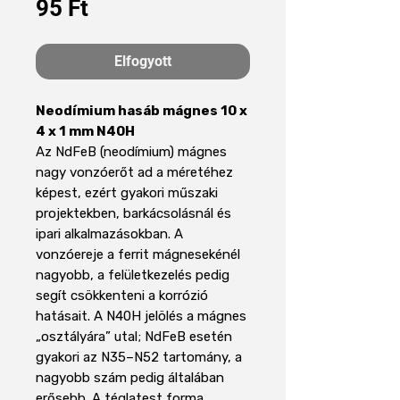
Ár
95 Ft
Elfogyott
Neodímium hasáb mágnes 10 x
4 x 1 mm N40H
Az NdFeB (neodímium) mágnes
nagy vonzóerőt ad a méretéhez
képest, ezért gyakori műszaki
projektekben, barkácsolásnál és
ipari alkalmazásokban. A
vonzóereje a ferrit mágnesekénél
nagyobb, a felületkezelés pedig
segít csökkenteni a korrózió
hatásait. A N40H jelölés a mágnes
„osztályára” utal; NdFeB esetén
gyakori az N35–N52 tartomány, a
nagyobb szám pedig általában
erősebb. A téglatest forma