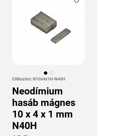
Cikkszám: N10x4x1H-N40H
Neodímium
hasáb mágnes
10 x 4 x 1 mm
N40H