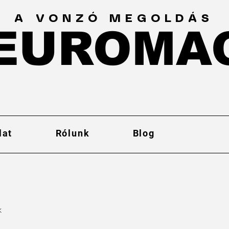
A VONZÓ MEGOLDÁS
EUROMA
EUROMA
lat
Rólunk
Blog
k