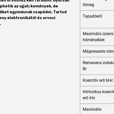
en orvoshoz kell fordulni. Gyorsan
tömeg
hetik az ujjat; kemények, de
 őket egymásnak csapódni. Tartsd
Tapadóerő
eny elektronikától és orvosi
.
Maximális üzemi
hőmérséklet
Mágnesezés irán
Remanens indukc
Br
Koercitív erő bHc
Intrinzikus koerci
erő iHc
Maximális