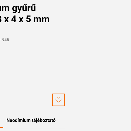
um gyűrű
 x 4 x 5 mm
Y-N48
k
Neodímium tájékoztató