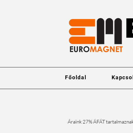
Főoldal
Kapcso
Áraink 27% ÁFÁT tartalmazna