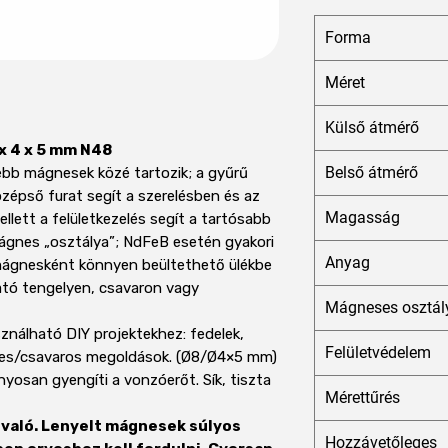
Forma
Méret
Külső átmérő
x 4 x 5 mm N48
Belső átmérő
bb mágnesek közé tartozik; a gyűrű
özépső furat segít a szerelésben és az
Magasság
llett a felületkezelés segít a tartósabb
mágnes „osztálya”; NdFeB esetén gyakori
Anyag
ágnesként könnyen beültethető ülékbe
ható tengelyen, csavaron vagy
Mágneses osztál
nálható DIY projektekhez: fedelek,
Felületvédelem
lyes/csavaros megoldások. (Ø8/Ø4×5 mm)
nyosan gyengíti a vonzóerőt. Sík, tiszta
Mérettűrés
való. Lenyelt mágnesek súlyos
Hozzávetőleges