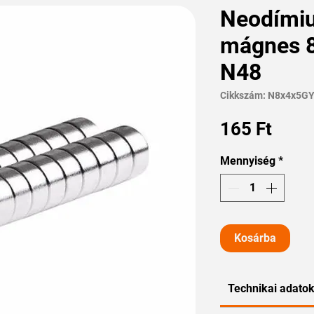
Neodími
mágnes 8
N48
Cikkszám: N8x4x5G
Ár
165 Ft
Mennyiség
*
Kosárba
Technikai adato