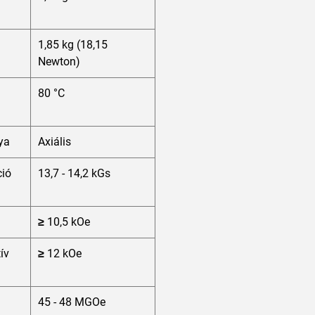
1,85 kg (18,15
Newton)
80 °C
ya
Axiális
ió
13,7 - 14,2 kGs
≥ 10,5 kOe
tív
≥ 12 kOe
45 - 48 MGOe