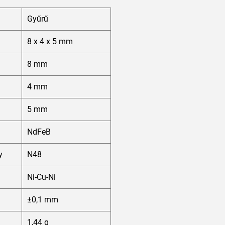
Gyűrű
8 x 4 x 5 mm
8 mm
4 mm
5 mm
NdFeB
y
N48
Ni-Cu-Ni
±0,1 mm
1,44 g