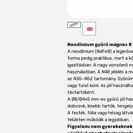
Neodímium gyűrű mágnes 8 
A neodímium (NdFeB) a legerőse
forma pedig praktikus, mert a k
igazításban. A nagy vonzóerő me
használatban. A N48 jelölés a 
az N35–N52 tartomány. Gyűrűm
vagy furat köré, és jól használ
távtartóként.
A Ø8/Ø4×5 mm-es gyűrű jól hasz
dobozok, kisebb tartók, tenge
A festék, fólia vagy hézag látvá
felületen működik a legjobban.
Figyelem: nem gyerekeknek 