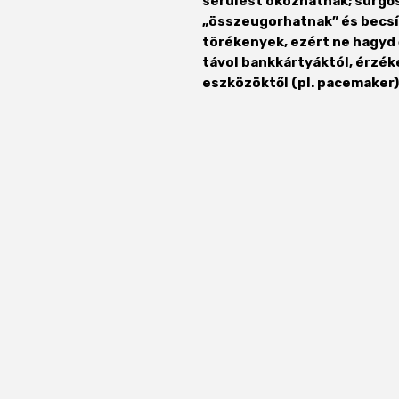
sérülést okozhatnak; sürgős
„összeugorhatnak” és becsíp
törékenyek, ezért ne hagyd
távol bankkártyáktól, érzék
eszközöktől (pl. pacemaker)