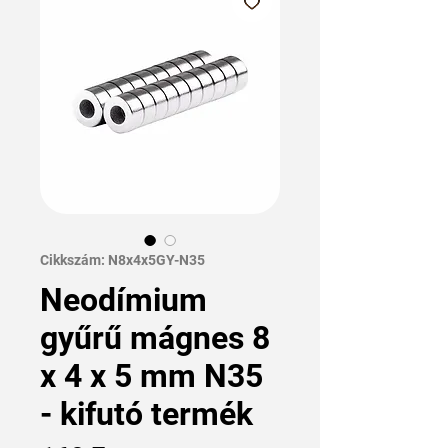
Cikkszám: N8x4x5GY-N35
Neodímium
gyűrű mágnes 8
x 4 x 5 mm N35
- kifutó termék