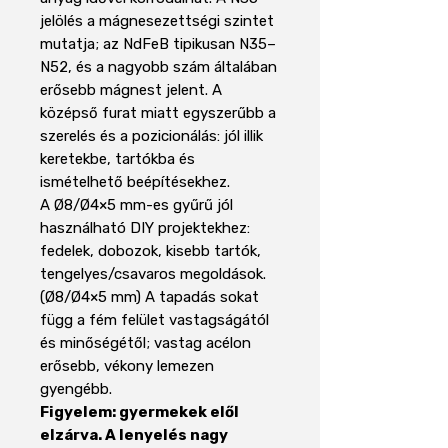
jelölés a mágnesezettségi szintet
mutatja; az NdFeB tipikusan N35–
N52, és a nagyobb szám általában
erősebb mágnest jelent. A
középső furat miatt egyszerűbb a
szerelés és a pozicionálás: jól illik
keretekbe, tartókba és
ismételhető beépítésekhez.
A Ø8/Ø4×5 mm-es gyűrű jól
használható DIY projektekhez:
fedelek, dobozok, kisebb tartók,
tengelyes/csavaros megoldások.
(Ø8/Ø4×5 mm) A tapadás sokat
függ a fém felület vastagságától
és minőségétől; vastag acélon
erősebb, vékony lemezen
gyengébb.
Figyelem: gyermekek elől
elzárva. A lenyelés nagy