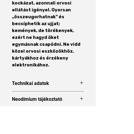
kockázat, azonnali orvosi
ellátást igényel. Gyorsan
„összeugorhatnak” és
becsíphetik az ujjat;
kemények, de törékenyek,
ezért ne hagyd őket
egymásnak csapódni. Ne vidd
közel orvosi eszközökhöz,
kártyákhoz és érzékeny
elektronikához.
Technikai adatok
Forma
Gyűrű
Neodímium tájékoztató
Neodímium tájékoztató
Méret
8 x 4 x 5
mm
Áraink 27% ÁFÁT tartalmaznak
Külső átmérő
8 mm