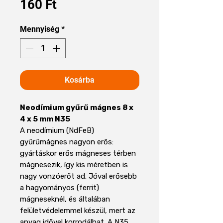
Ár
160 Ft
Mennyiség
*
Kosárba
Neodímium gyűrű mágnes 8 x
4 x 5 mm N35
A neodímium (NdFeB)
gyűrűmágnes nagyon erős:
gyártáskor erős mágneses térben
mágnesezik, így kis méretben is
nagy vonzóerőt ad. Jóval erősebb
a hagyományos (ferrit)
mágneseknél, és általában
felületvédelemmel készül, mert az
anyag idővel korrodálhat. A N35