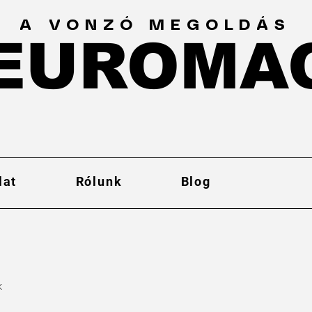
A VONZÓ MEGOLDÁS
EUROMA
EUROMA
lat
Rólunk
Blog
k