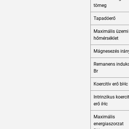
tömeg
Tapadóerő
Maximális üzemi
hőmérséklet
Mágnesezés irán
Remanens indukc
Br
Koercitív erő bHc
Intrinzikus koerci
erő iHc
Maximális
energiaszorzat