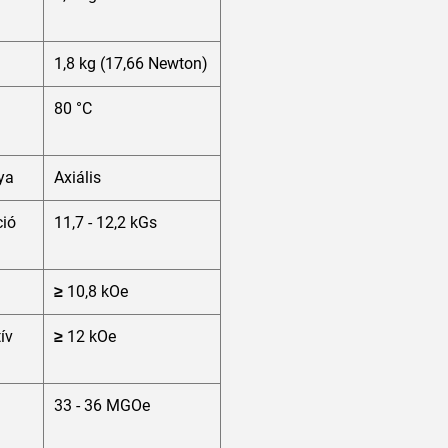
1,8 kg (17,66 Newton)
80 °C
ya
Axiális
ió
11,7 - 12,2 kGs
≥ 10,8 kOe
tív
≥ 12 kOe
33 - 36 MGOe