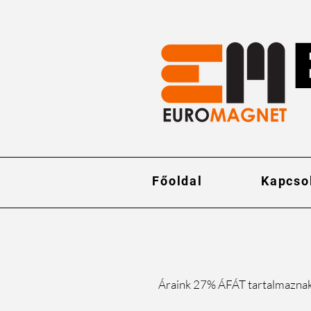
Főoldal
Kapcso
Áraink 27% ÁFÁT tartalmazna