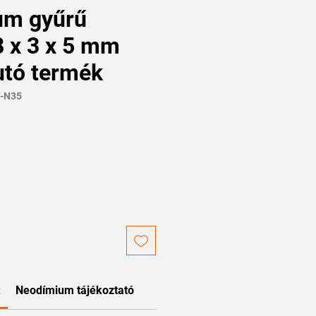
um gyűrű
 x 3 x 5 mm
utó termék
Y-N35
k
Neodímium tájékoztató