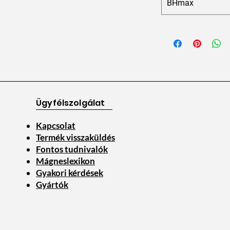
BHmax
Ügyfélszolgálat
Kapcsolat
Termék visszaküldés
Fontos tudnivalók
Mágneslexikon
Gyakori kérdések
Gyártók