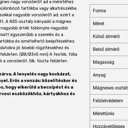
gnes nagy vonzóerőt ad a méretéhez
különböző tartókba vagy alkatrészekbe.
Forma
 sokkal nagyobb vonzóerőt ad; ezért a
tt. A N35 osztály irányadó a mágnes
Méret
a nagyobb érték többnyire nagyobb
iatt egyszerűbb a szerelés és a
Külső átmérő
, tartókba és ismételhető beépítésekhez.
atokra jó: kisebb rögzítésekhez és
Belső átmérő
felületen. (Ø8/Ø3×5 mm) A festék, fólia
 a vonzóerőt. Sík, tiszta felületen
Magasság
zárva. A lenyelés nagy kockázat,
Anyag
nyel. Erős a vonzás: közelítéskor és
s, hogy elkerüld a becsípést és a
Mágneses osztál
orvosi eszközökhöz, kártyákhoz és
Felületvédelem
Mérettűrés
Hozzávetőleges