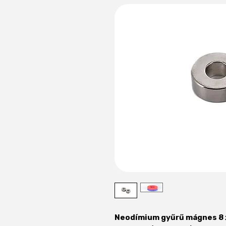
Neodímium gyűrű mágnes 8 x