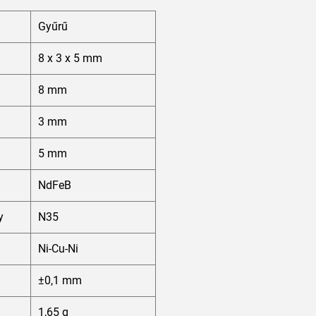
Gyűrű
8 x 3 x 5 mm
8 mm
3 mm
5 mm
NdFeB
y
N35
Ni-Cu-Ni
±0,1 mm
1,65 g