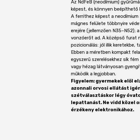
Az NdFeB (neodímium) gyűrűmá
képest, és könnyen beépíthető 
A ferrithez képest a neodímium
mágnes felülete többnyire véde
erejére (jellemzően N35–N52); 
vonzóerőt ad. A középső furat m
pozicionálás: jól illik keretekbe
Ebben a méretben kompakt felad
egyszerű szerelésekhez sík fém 
vagy hézag látványosan gyengíti
működik a legjobban.
Figyelem: gyermekek elől el
azonnali orvosi ellátást igé
szétválasztáskor légy óvato
lepattanást. Ne vidd közel 
érzékeny elektronikához.