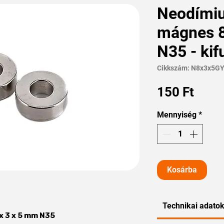
Neodími
mágnes 8
N35 - kif
Cikkszám: N8x3x5G
Ár
150 Ft
Mennyiség
*
Kosárba
Technikai adato
 3 x 5 mm N35