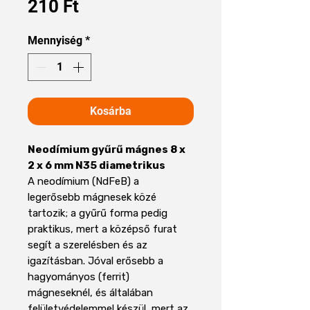
Ár
210 Ft
Mennyiség
*
Kosárba
Neodímium gyűrű mágnes 8 x
2 x 6 mm N35 diametrikus
A neodímium (NdFeB) a
legerősebb mágnesek közé
tartozik; a gyűrű forma pedig
praktikus, mert a középső furat
segít a szerelésben és az
igazításban. Jóval erősebb a
hagyományos (ferrit)
mágneseknél, és általában
felületvédelemmel készül, mert az