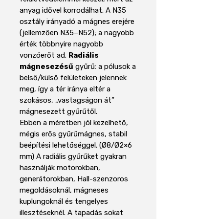
anyag idővel korrodálhat. A N35
osztály irányadó a mágnes erejére
(jellemzően N35–N52); a nagyobb
érték többnyire nagyobb
vonzóerőt ad.
Radiális
mágnesezésű
gyűrű: a pólusok a
belső/külső felületeken jelennek
meg, így a tér iránya eltér a
szokásos, „vastagságon át”
mágnesezett gyűrűtől.
Ebben a méretben jól kezelhető,
mégis erős gyűrűmágnes, stabil
beépítési lehetőséggel. (Ø8/Ø2×6
mm) A radiális gyűrűket gyakran
használják motorokban,
generátorokban, Hall-szenzoros
megoldásoknál, mágneses
kuplungoknál és tengelyes
illesztéseknél. A tapadás sokat