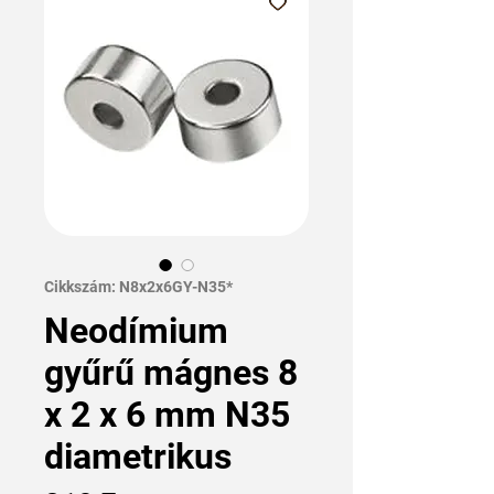
Cikkszám: N8x2x6GY-N35*
Neodímium
gyűrű mágnes 8
x 2 x 6 mm N35
diametrikus