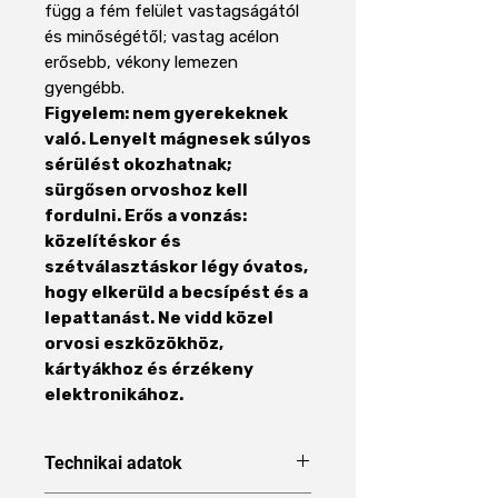
függ a fém felület vastagságától
és minőségétől; vastag acélon
erősebb, vékony lemezen
gyengébb.
Figyelem: nem gyerekeknek
való. Lenyelt mágnesek súlyos
sérülést okozhatnak;
sürgősen orvoshoz kell
fordulni. Erős a vonzás:
közelítéskor és
szétválasztáskor légy óvatos,
hogy elkerüld a becsípést és a
lepattanást. Ne vidd közel
orvosi eszközökhöz,
kártyákhoz és érzékeny
elektronikához.
Technikai adatok