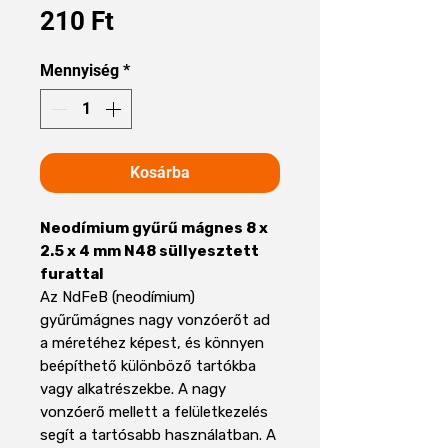
Ár
210 Ft
Mennyiség
*
Kosárba
Neodímium gyűrű mágnes 8 x
2.5 x 4 mm N48 süllyesztett
furattal
Az NdFeB (neodímium)
gyűrűmágnes nagy vonzóerőt ad
a méretéhez képest, és könnyen
beépíthető különböző tartókba
vagy alkatrészekbe. A nagy
vonzóerő mellett a felületkezelés
segít a tartósabb használatban. A