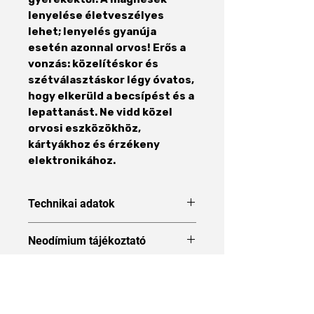
lenyelése életveszélyes
lehet; lenyelés gyanúja
esetén azonnal orvos! Erős a
vonzás: közelítéskor és
szétválasztáskor légy óvatos,
hogy elkerüld a becsípést és a
lepattanást. Ne vidd közel
orvosi eszközökhöz,
kártyákhoz és érzékeny
elektronikához.
Technikai adatok
Forma
Gyűrű
Neodímium tájékoztató
Neodímium tájékoztató
Méret
8 x 2,5 x 4
mm