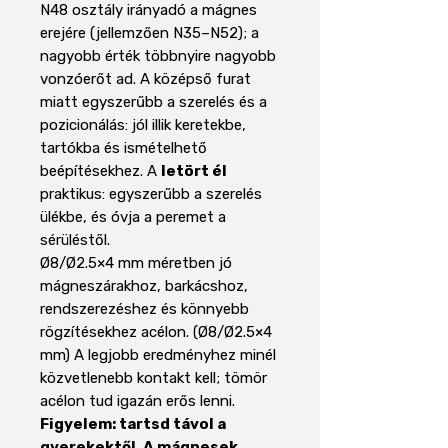
N48 osztály irányadó a mágnes
erejére (jellemzően N35–N52); a
nagyobb érték többnyire nagyobb
vonzóerőt ad. A középső furat
miatt egyszerűbb a szerelés és a
pozicionálás: jól illik keretekbe,
tartókba és ismételhető
beépítésekhez. A
letört él
praktikus: egyszerűbb a szerelés
ülékbe, és óvja a peremet a
sérüléstől.
Ø8/Ø2.5×4 mm méretben jó
mágneszárakhoz, barkácshoz,
rendszerezéshez és könnyebb
rögzítésekhez acélon. (Ø8/Ø2.5×4
mm) A legjobb eredményhez minél
közvetlenebb kontakt kell; tömör
acélon tud igazán erős lenni.
Figyelem: tartsd távol a
gyerekektől. A mágnesek