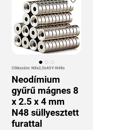
Cikkszám: N8x2,5x4GY-N48s
Neodímium
gyűrű mágnes 8
x 2.5 x 4 mm
N48 süllyesztett
furattal