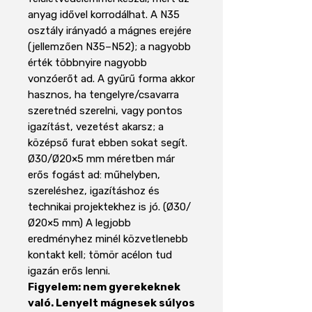
anyag idővel korrodálhat. A N35
osztály irányadó a mágnes erejére
(jellemzően N35–N52); a nagyobb
érték többnyire nagyobb
vonzóerőt ad. A gyűrű forma akkor
hasznos, ha tengelyre/csavarra
szeretnéd szerelni, vagy pontos
igazítást, vezetést akarsz; a
középső furat ebben sokat segít.
Ø30/Ø20×5 mm méretben már
erős fogást ad: műhelyben,
szereléshez, igazításhoz és
technikai projektekhez is jó. (Ø30/
Ø20×5 mm) A legjobb
eredményhez minél közvetlenebb
kontakt kell; tömör acélon tud
igazán erős lenni.
Figyelem: nem gyerekeknek
való. Lenyelt mágnesek súlyos