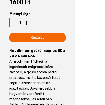
Ár
1600 Ft
Mennyiség
*
Kosárba
Neodímium gyűrű mágnes 30 x
20 x 5 mm N35
A neodímium (NdFeB) a
legerősebb mágnesek közé
tartozik; a gyűrű forma pedig
praktikus, mert a középső furat
segít a szerelésben és az
igazításban. Jóval erősebb a
hagyományos (ferrit)
mágneseknél, és általában
felületvédelemmel készül, mert az