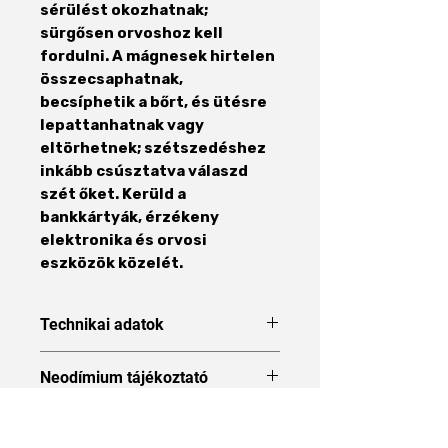
sérülést okozhatnak;
sürgősen orvoshoz kell
fordulni. A mágnesek hirtelen
összecsaphatnak,
becsíphetik a bőrt, és ütésre
lepattanhatnak vagy
eltörhetnek; szétszedéshez
inkább csúsztatva válaszd
szét őket. Kerüld a
bankkártyák, érzékeny
elektronika és orvosi
eszközök közelét.
Technikai adatok
Forma
Gyűrű
Neodímium tájékoztató
Neodímium tájékoztató
Méret
30 x 20 x
5 mm