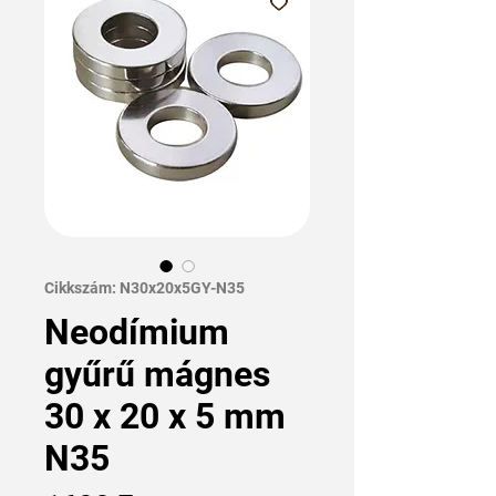
Cikkszám: N30x20x5GY-N35
Neodímium
gyűrű mágnes
30 x 20 x 5 mm
N35