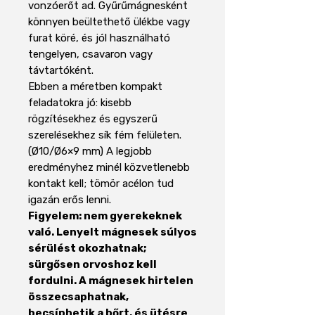
vonzóerőt ad. Gyűrűmágnesként
könnyen beültethető ülékbe vagy
furat köré, és jól használható
tengelyen, csavaron vagy
távtartóként.
Ebben a méretben kompakt
feladatokra jó: kisebb
rögzítésekhez és egyszerű
szerelésekhez sík fém felületen.
(Ø10/Ø6×9 mm) A legjobb
eredményhez minél közvetlenebb
kontakt kell; tömör acélon tud
igazán erős lenni.
Figyelem: nem gyerekeknek
való. Lenyelt mágnesek súlyos
sérülést okozhatnak;
sürgősen orvoshoz kell
fordulni. A mágnesek hirtelen
összecsaphatnak,
becsíphetik a bőrt, és ütésre