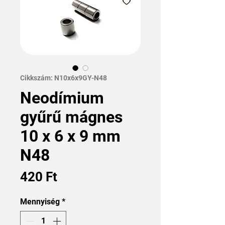
Cikkszám: N10x6x9GY-N48
Neodímium
gyűrű mágnes
10 x 6 x 9 mm
N48
Ár
420 Ft
Mennyiség
*