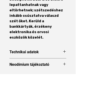
lepattanhatnak vagy
eltörhetnek; szétszedéshez
inkább csúsztatva válaszd
szét őket. Kerüld a
bankkártyák, érzékeny
elektronika és orvosi
eszközök közelét.
Technikai adatok
Forma
Gyűrű
Neodímium tájékoztató
Neodímium tájékoztató
Méret
10 x 6 x 9
mm
Áraink 27% ÁFÁT tartalmaznak
Külső átmérő
10 mm
Belső átmérő
6 mm