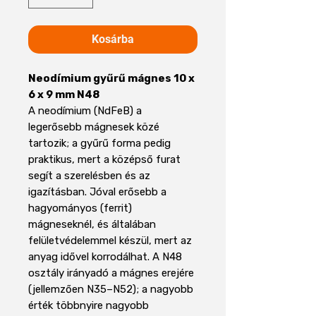
Kosárba
Neodímium gyűrű mágnes 10 x
6 x 9 mm N48
A neodímium (NdFeB) a
legerősebb mágnesek közé
tartozik; a gyűrű forma pedig
praktikus, mert a középső furat
segít a szerelésben és az
igazításban. Jóval erősebb a
hagyományos (ferrit)
mágneseknél, és általában
felületvédelemmel készül, mert az
anyag idővel korrodálhat. A N48
osztály irányadó a mágnes erejére
(jellemzően N35–N52); a nagyobb
érték többnyire nagyobb