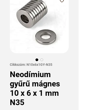
Cikkszám: N10x6x1GY-N35
Neodímium
gyűrű mágnes
10 x 6 x 1 mm
N35