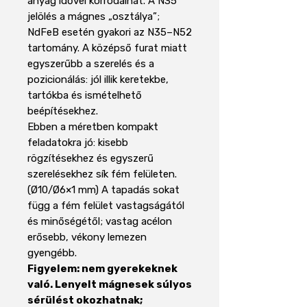
anyag idővel korrodálhat. A N35
jelölés a mágnes „osztálya”;
NdFeB esetén gyakori az N35–N52
tartomány. A középső furat miatt
egyszerűbb a szerelés és a
pozicionálás: jól illik keretekbe,
tartókba és ismételhető
beépítésekhez.
Ebben a méretben kompakt
feladatokra jó: kisebb
rögzítésekhez és egyszerű
szerelésekhez sík fém felületen.
(Ø10/Ø6×1 mm) A tapadás sokat
függ a fém felület vastagságától
és minőségétől; vastag acélon
erősebb, vékony lemezen
gyengébb.
Figyelem: nem gyerekeknek
való. Lenyelt mágnesek súlyos
sérülést okozhatnak;