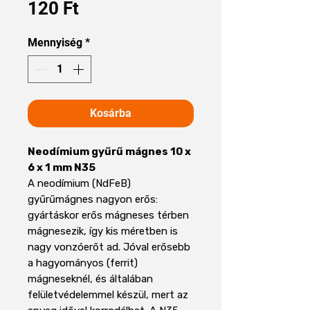
Ár
120 Ft
Mennyiség
*
Kosárba
Neodímium gyűrű mágnes 10 x
6 x 1 mm N35
A neodímium (NdFeB)
gyűrűmágnes nagyon erős:
gyártáskor erős mágneses térben
mágnesezik, így kis méretben is
nagy vonzóerőt ad. Jóval erősebb
a hagyományos (ferrit)
mágneseknél, és általában
felületvédelemmel készül, mert az