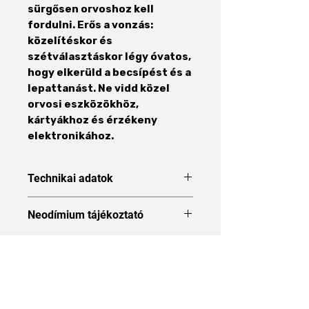
sürgősen orvoshoz kell
fordulni. Erős a vonzás:
közelítéskor és
szétválasztáskor légy óvatos,
hogy elkerüld a becsípést és a
lepattanást. Ne vidd közel
orvosi eszközökhöz,
kártyákhoz és érzékeny
elektronikához.
Technikai adatok
Forma
Gyűrű
Neodímium tájékoztató
Neodímium tájékoztató
Méret
10 x 6 x 1
mm
Áraink 27% ÁFÁT tartalmaznak
Külső átmérő
10 mm