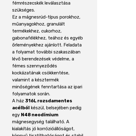
fémrészecskék leválasztása
szükséges.
Ez a mágnesrúd-típus porokhoz,
műanyagokhoz, granulált
termékekhez, cukorhoz,
gabonafélékhez, teához és egyéb
őrleményekhez ajánlott. Feladata
a folyamat további szakaszában
lévő berendezések védelme, a
fémes szennyeződés
kockázatának csökkentése,
valamint a késztermék
minőségének fenntartása az ipari
folyamatok során.
A ház
316L rozsdamentes
acélból
készül, belsejében pedig
egy
N48 neodímium
mágnesegység található. A
kialakítás jó korrózióállóságot,
könnyű tisztíthatóságot és stabil