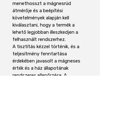
menethosszt a mágnesrúd
átmérője és a beépítési
követelmények alapján kell
kiválasztani, hogy a termék a
lehető legjobban illeszkedjen a
felhasznált rendszerhez.
A tisztítás kézzel történik, és a
teljesítmény fenntartása
érdekében javasolt a mágneses
érték és a ház állapotának
rendszeres ellenőrzése. A
mágnesrúd megbízható megoldás
a ferromágneses szennyeződések
leválasztására az élelmiszer-
feldolgozásban, a
műanyagiparban, a
mezőgazdaságban, a poranyagok
feldolgozásában és minden olyan
alkalmazásban, ahol a fémes
szennyeződés ellenőrzése