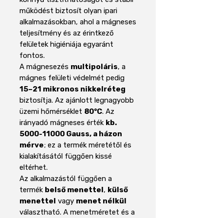
működést biztosít olyan ipari
alkalmazásokban, ahol a mágneses
teljesítmény és az érintkező
felületek higiéniája egyaránt
fontos.
A mágnesezés
multipoláris
, a
mágnes felületi védelmét pedig
15–21 mikronos nikkelréteg
biztosítja. Az ajánlott legnagyobb
üzemi hőmérséklet
80°C
. Az
irányadó mágneses érték
kb.
5000-11000 Gauss, a házon
mérve
; ez a termék méretétől és
kialakításától függően kissé
eltérhet.
Az alkalmazástól függően a
termék
belső menettel
,
külső
menettel
vagy
menet nélkül
választható. A menetméretet és a