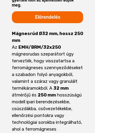
meg.
Előrendelés
Mágnesrúd Ø32 mm, hossz 250
mm
Az
EMH/BRM/32x250
mágnesrudas szeparátort úgy
tervezték, hogy visszatartsa a
ferromágneses szennyeződéseket
a szabadon folyó anyagokból,
valamint a száraz vagy granulált
termékáramokból. A
32 mm
átmérőjű és
250 mm
hosszúságú
modell ipari berendezésekbe,
csúszdákba, csővezetékekbe,
ellenőrzési pontokra vagy
technológiai sorokba integrálható,
ahol a ferromágneses