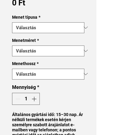
Ár
0 Ft
Menet típusa
*
Menetméret
*
Menethossz
*
Mennyiség
*
Általános gyártási idő: 15–30 nap. Ár
nélküli termékek esetén kérjen
személyre szabott árajánlatot e-
mailben vagy telefonon; a pontos
gyártási időt az ajánlatban adjuk