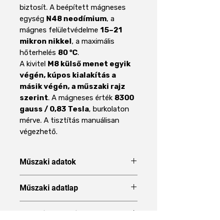
biztosít. A beépített mágneses
egység
N48 neodímium
, a
mágnes felületvédelme
15–21
mikron nikkel
, a maximális
hőterhelés
80 °C
.
A kivitel
M8 külső menet egyik
végén, kúpos kialakítás a
másik végén, a műszaki rajz
szerint
. A mágneses érték
8300
gauss / 0,83 Tesla
, burkolaton
mérve. A tisztítás manuálisan
végezhető.
Műszaki adatok
Paraméter
Specifikáció
Műszaki adatlap
Műszaki adatlap
Megnevezés
Mágnesrúd
Raktárinformáció és bérlés
ferromágneses