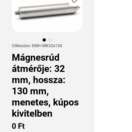
Cikkszám: EMH-MR32x130
Mágnesrúd
átmérője: 32
mm, hossza:
130 mm,
menetes, kúpos
kivitelben
Ár
0 Ft