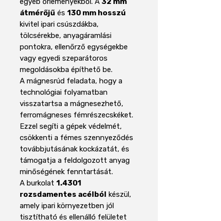
egyéb őrleményekből. A
32 mm
átmérőjű
és
130 mm hosszú
kivitel ipari csúszdákba,
tölcsérekbe, anyagáramlási
pontokra, ellenőrző egységekbe
vagy egyedi szeparátoros
megoldásokba építhető be.
A mágnesrúd feladata, hogy a
technológiai folyamatban
visszatartsa a mágnesezhető,
ferromágneses fémrészecskéket.
Ezzel segíti a gépek védelmét,
csökkenti a fémes szennyeződés
továbbjutásának kockázatát, és
támogatja a feldolgozott anyag
minőségének fenntartását.
A burkolat
1.4301
rozsdamentes acélból
készül,
amely ipari környezetben jól
tisztítható és ellenálló felületet