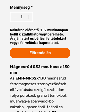
Mennyiség
*
Raktáron elérhető, 1–2 munkanapon
belül kiszállítható vagy bérelhető.
Árajánlatért és bérlési feltételekért
vegye fel velünk a kapcsolatot.
Előrendelés
Mágnesrúd Ø32 mm, hossz 130
mm
Az
EMH-MR32x130
mágnesrúd
ferromágneses szennyeződések
eltávolítására szolgál szabadon
folyó porokból, granulátumokból,
műanyag-alapanyagokból,
cukorból, gabonából, teából és