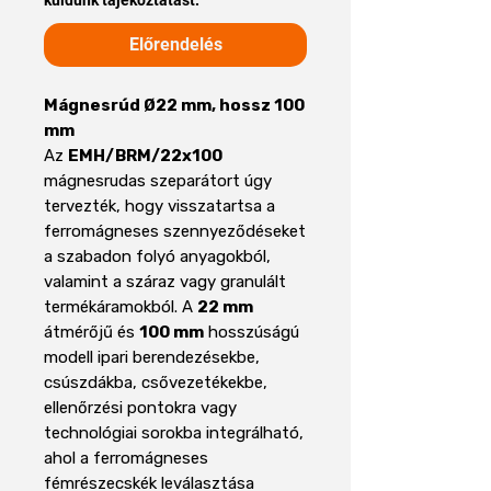
Előrendelés
Mágnesrúd Ø22 mm, hossz 100
mm
Az
EMH/BRM/22x100
mágnesrudas szeparátort úgy
tervezték, hogy visszatartsa a
ferromágneses szennyeződéseket
a szabadon folyó anyagokból,
valamint a száraz vagy granulált
termékáramokból. A
22 mm
átmérőjű és
100 mm
hosszúságú
modell ipari berendezésekbe,
csúszdákba, csővezetékekbe,
ellenőrzési pontokra vagy
technológiai sorokba integrálható,
ahol a ferromágneses
fémrészecskék leválasztása