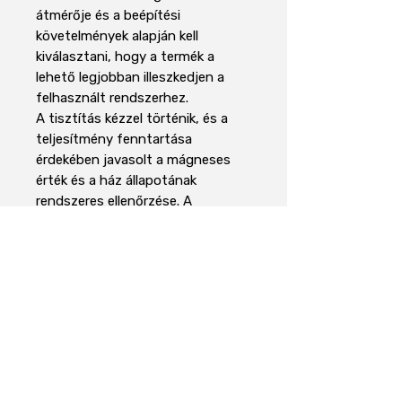
átmérője és a beépítési
követelmények alapján kell
kiválasztani, hogy a termék a
lehető legjobban illeszkedjen a
felhasznált rendszerhez.
A tisztítás kézzel történik, és a
teljesítmény fenntartása
érdekében javasolt a mágneses
érték és a ház állapotának
rendszeres ellenőrzése. A
mágnesrúd megbízható megoldás
a ferromágneses szennyeződések
leválasztására az élelmiszer-
feldolgozásban, a
műanyagiparban, a
mezőgazdaságban, a poranyagok
feldolgozásában és minden olyan
alkalmazásban, ahol a fémes
szennyeződés ellenőrzése