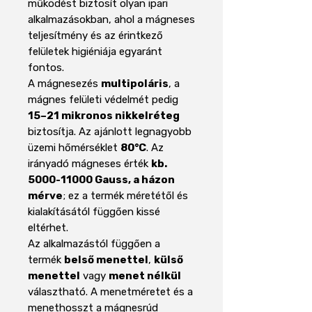
működést biztosít olyan ipari
alkalmazásokban, ahol a mágneses
teljesítmény és az érintkező
felületek higiéniája egyaránt
fontos.
A mágnesezés
multipoláris
, a
mágnes felületi védelmét pedig
15–21 mikronos nikkelréteg
biztosítja. Az ajánlott legnagyobb
üzemi hőmérséklet
80°C
. Az
irányadó mágneses érték
kb.
5000-11000 Gauss, a házon
mérve
; ez a termék méretétől és
kialakításától függően kissé
eltérhet.
Az alkalmazástól függően a
termék
belső menettel
,
külső
menettel
vagy
menet nélkül
választható. A menetméretet és a
menethosszt a mágnesrúd