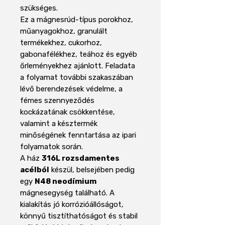
szükséges.
Ez a mágnesrúd-típus porokhoz,
műanyagokhoz, granulált
termékekhez, cukorhoz,
gabonafélékhez, teához és egyéb
őrleményekhez ajánlott. Feladata
a folyamat további szakaszában
lévő berendezések védelme, a
fémes szennyeződés
kockázatának csökkentése,
valamint a késztermék
minőségének fenntartása az ipari
folyamatok során.
A ház
316L rozsdamentes
acélból
készül, belsejében pedig
egy
N48 neodímium
mágnesegység található. A
kialakítás jó korrózióállóságot,
könnyű tisztíthatóságot és stabil